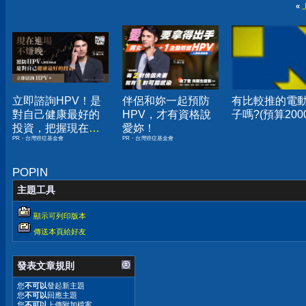
«
立即諮詢HPV！是
伴侶和妳一起預防
有比較推的電
對自己健康最好的
HPV，才有資格說
子嗎?(預算200
投資，把握現在不
愛妳！
PR・台灣癌症基金會
PR・台灣癌症基金會
嫌晚！
POPIN
主題工具
顯示可列印版本
傳送本頁給好友
發表文章規則
您
不可以
發起新主題
您
不可以
回應主題
您
不可以
上傳附加檔案