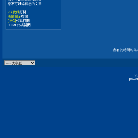
您
不可以
編輯您的文章
vB 代碼
打開
表情圖示
打開
[IMG]
代碼
打開
HTML代碼
關閉
所有的時間均為G
vB
power