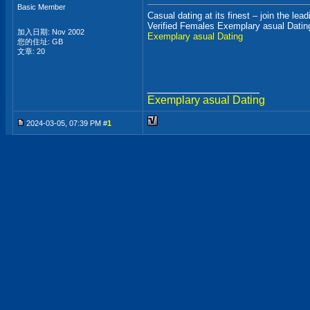
Basic Member
Casual dating at its finest – join the lea
Verified Females Exemplary asual Datin
加入日期: Nov 2002
Exemplary asual Dating
您的住址: GB
文章: 20
__________________
Exemplary asual Dating
2024-03-05, 07:39 PM #
1