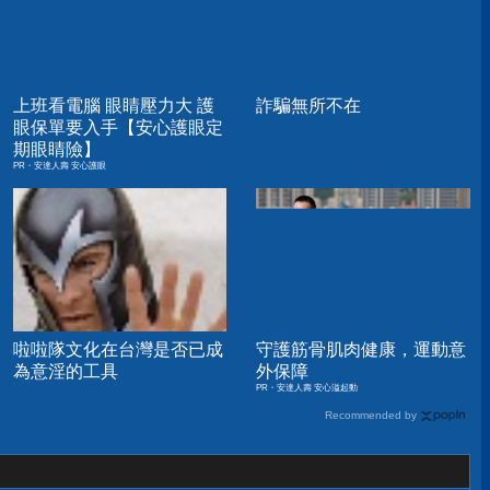
上班看電腦 眼睛壓力大 護
詐騙無所不在
眼保單要入手【安心護眼定
期眼睛險】
PR・安達人壽 安心護眼
啦啦隊文化在台灣是否已成
守護筋骨肌肉健康，運動意
為意淫的工具
外保障
PR・安達人壽 安心溢起動
Recommended by