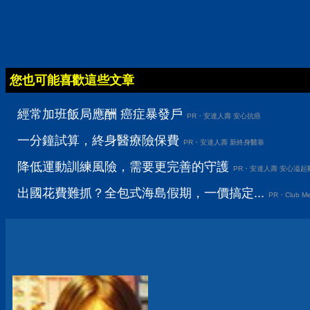
您也可能喜歡這些文章
經常加班飯局應酬 癌症暴發戶
PR・安達人壽 安心抗癌
一分鐘試算，終身醫療險保費
PR・安達人壽 新終身醫靠
降低運動訓練風險，需要更完善的守護
PR・安達人壽 安心溢起
出國花費難抓？全包式海島假期，一價搞定...
PR・Club Me