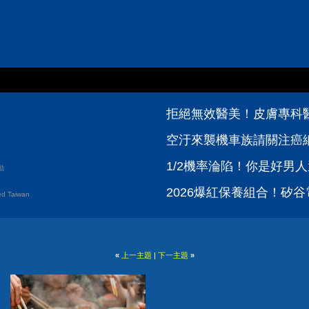
拒絕無效醫美！皮膚專科醫
空汙來襲機車族請關注癌
1/2機率淪陷！你是好男人
動
2026爆紅保養組合！矽谷電
d Taiwan
«
上一主題
|
下一主題
»