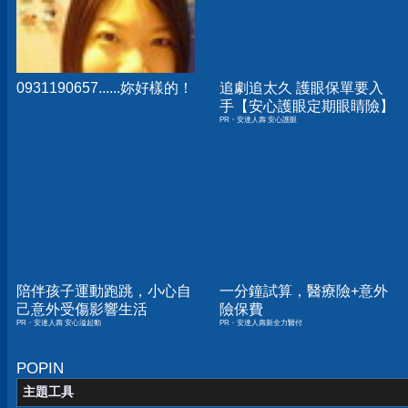
0931190657......妳好樣的！
追劇追太久 護眼保單要入
手【安心護眼定期眼睛險】
PR・安達人壽 安心護眼
陪伴孩子運動跑跳，小心自
一分鐘試算，醫療險+意外
己意外受傷影響生活
險保費
PR・安達人壽 安心溢起動
PR・安達人壽新全力醫付
POPIN
主題工具