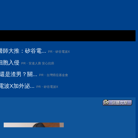
師大推：矽谷電...
PR・矽谷電波X
細胞入侵
PR・安達人壽 安心抗癌
還是渣男？關...
PR・台灣癌症基金會
波X加外泌...
PR・矽谷電波X