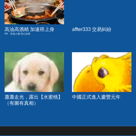
高油高酒精 加速癌上身
affter333 交易糾紛
PR・安達人壽 安心抗癌
蕭蕭走光，露出【水蜜桃】
中國正式進入慶豐元年
（有圖有真相）