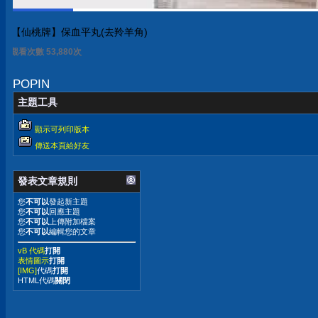
【仙桃牌】保血平丸(去羚羊角)
觀看次數 53,883次
POPIN
主題工具
顯示可列印版本
傳送本頁給好友
發表文章規則
您
不可以
發起新主題
您
不可以
回應主題
您
不可以
上傳附加檔案
您
不可以
編輯您的文章
vB 代碼
打開
表情圖示
打開
[IMG]
代碼
打開
HTML代碼
關閉