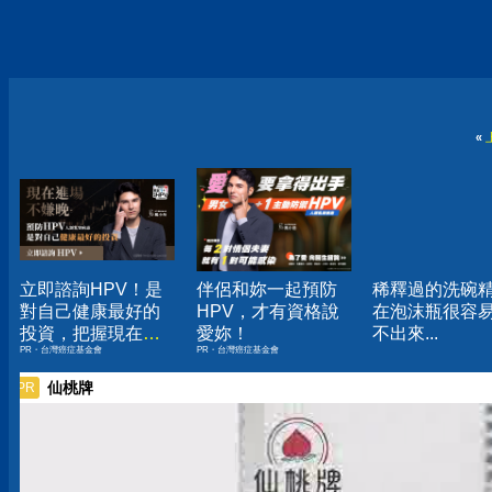
«
立即諮詢HPV！是
伴侶和妳一起預防
稀釋過的洗碗
對自己健康最好的
HPV，才有資格說
在泡沫瓶很容
投資，把握現在不
愛妳！
不出來...
PR・台灣癌症基金會
PR・台灣癌症基金會
嫌晚！
仙桃牌
PR