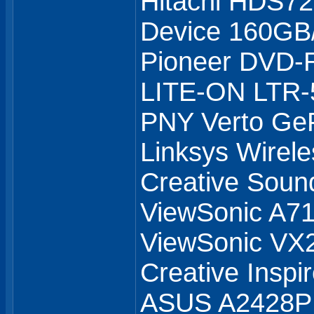
Hitachi HDS7
Device 160GB
Pioneer DVD
LITE-ON LTR
PNY Verto Ge
Linksys Wirel
Creative Soun
ViewSonic A71
ViewSonic V
Creative Inspi
ASUS A2428