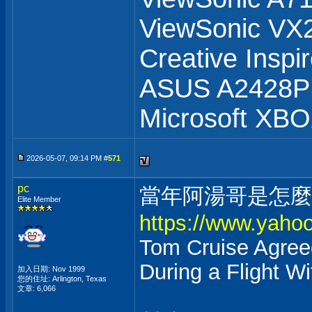
ViewSonic V
Creative Inspi
ASUS A2428
Microsoft XB
2026-05-07, 09:14 PM #
571
pc
當年阿湯哥是怎麼
Elite Member
https://www.yaho
Tom Cruise Agreed
During a Flight W
加入日期: Nov 1999
您的住址: Arlington, Texas
文章: 6,066