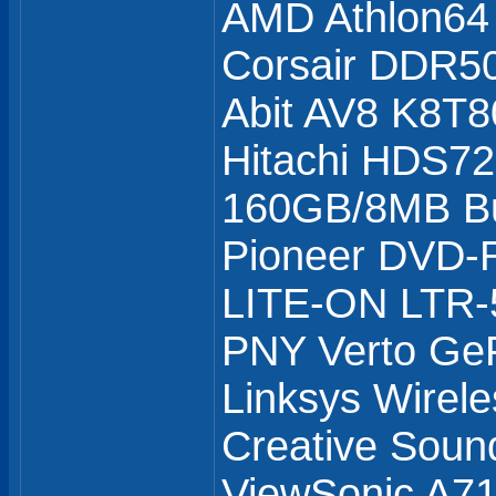
AMD Athlon64
Corsair DDR5
Abit AV8 K8T8
Hitachi HDS7
160GB/8MB Bu
Pioneer DVD
LITE-ON LTR
PNY Verto Ge
Linksys Wirel
Creative Soun
ViewSonic A71