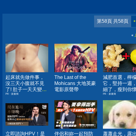
第58頁 共58頁
«
«
起床就先做件事，
The Last of the
減肥首選，檸
沒三天小腹就不見
Mohicans 大地英豪
它，堅持一週
了! 肚子一天天變
電影原聲帶
細了，瘦到你
PR・新素簡
PR・新素簡
小！
人生
立即諮詢HPV！是
伴侶和妳一起預防
蕭蕭走光，露