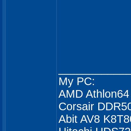
___________
My PC:
AMD Athlon64
Corsair DDR5
Abit AV8 K8T8