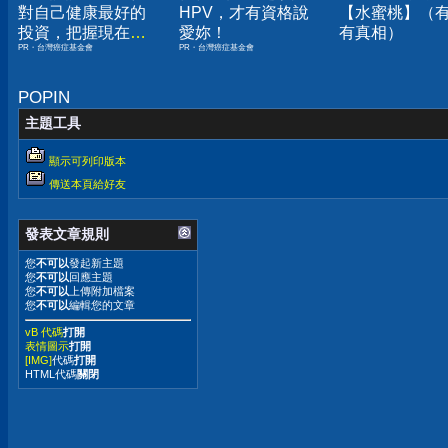
對自己健康最好的
HPV，才有資格說
【水蜜桃】（
投資，把握現在不
愛妳！
有真相）
PR・台灣癌症基金會
PR・台灣癌症基金會
嫌晚！
POPIN
主題工具
顯示可列印版本
傳送本頁給好友
發表文章規則
您
不可以
發起新主題
您
不可以
回應主題
您
不可以
上傳附加檔案
您
不可以
編輯您的文章
vB 代碼
打開
表情圖示
打開
[IMG]
代碼
打開
HTML代碼
關閉