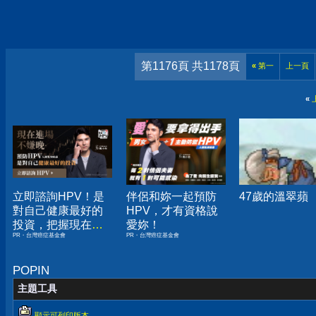
第1176頁 共1178頁
«
第一
上一頁
«
立即諮詢HPV！是
伴侶和妳一起預防
47歲的溫翠蘋
對自己健康最好的
HPV，才有資格說
投資，把握現在不
愛妳！
PR・台灣癌症基金會
PR・台灣癌症基金會
嫌晚！
POPIN
主題工具
顯示可列印版本