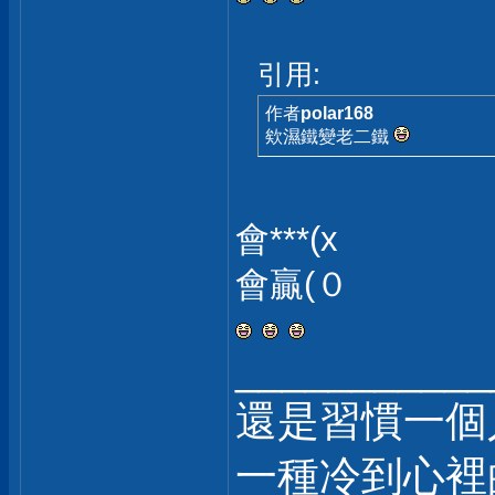
引用:
作者
polar168
欸濕鐵變老二鐵
會***(x
會贏(０
___________
還是習慣一個
一種冷到心裡