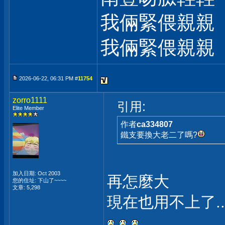
我倆緊偎親親
我倆緊偎親親
2026-06-22, 06:31 PM #
11754
zorro1111
引用:
Elite Member
作者
ca334807
鐵支要換大老二了嗎?
加入日期: Oct 2003
再怎麼大
您的住址: 下山了~~~~
文章: 5,298
現在也用不上了..