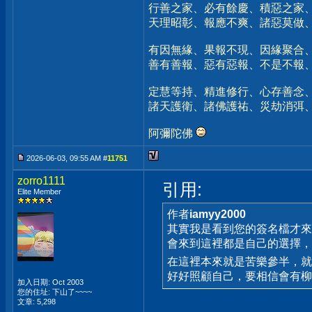
行善之家、必有餘慶、積惡之家
天理昭彰、報應不爽、諸惡莫做
有因無緣、果報不現、因緣聚合
善有善報、惡有惡報、不是不報
定慧等持、精進修行、心存善念
諸天護衛、諸佛護祐、災劫消弭
阿彌陀佛
2026-06-03, 09:55 AM #
11751
zorro1111
引用:
Elite Member
作者
iamyy2000
其實我是看到您的簽名檔才
會來到這裡都是自己的選擇，看
在這裡本來就是苦樂參半，
好好照顧自己，要相信會有
加入日期: Oct 2003
您的住址: 下山了~~~~
文章: 5,298