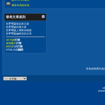
傳送本頁給好友
發表文章規則
您
不可以
發起新主題
您
不可以
回應主題
您
不可以
上傳附加檔案
您
不可以
編輯您的文章
vB 代碼
打開
表情圖示
打開
[IMG]
代碼
打開
HTML代碼
關閉
所有的時間均為G
vB
power