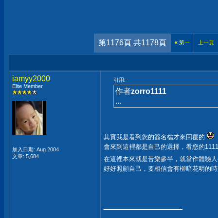
第1176頁 共1178頁
«
第一
上一頁
iamyy2000
引用:
Elite Member
作者
zorro1111
...
其實我是看到您的簽名檔才來回覆的
會來到這裡都是自己的選擇，看您的111
加入日期: Aug 2004
文章: 5,684
在這裡本來就是苦樂參半，就當作體驗
好好照顧自己，要相信會有柳暗花明的
__________________