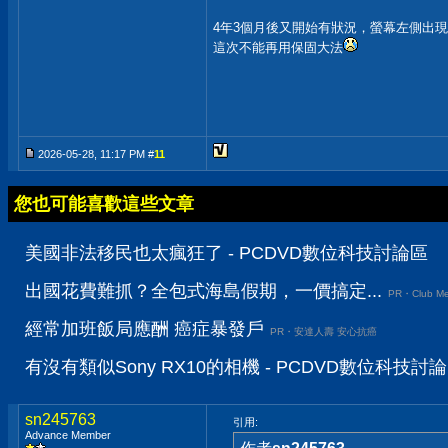
4年3個月後又開始有狀況，螢幕左側出
這次不能再用保固大法
2026-05-28, 11:17 PM #
11
您也可能喜歡這些文章
美國非法移民也太瘋狂了 - PCDVD數位科技討論區
出國花費難抓？全包式海島假期，一價搞定...
PR・Club Me
經常加班飯局應酬 癌症暴發戶
PR・安達人壽 安心抗癌
有沒有類似Sony RX10的相機 - PCDVD數位科技討
sn245763
引用:
Advance Member