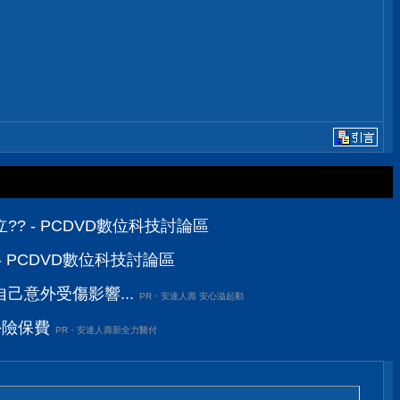
? - PCDVD數位科技討論區
 PCDVD數位科技討論區
己意外受傷影響...
PR・安達人壽 安心溢起動
外險保費
PR・安達人壽新全力醫付