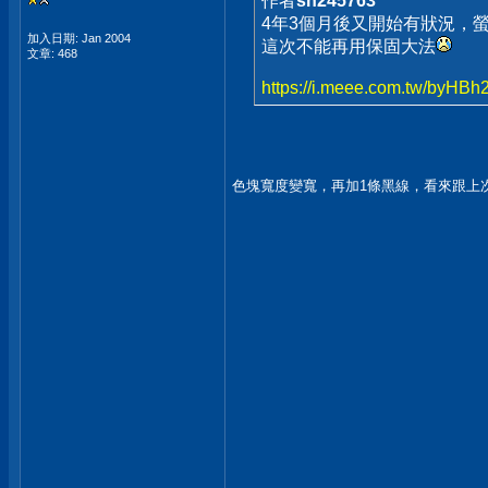
作者
sn245763
4年3個月後又開始有狀況，
加入日期: Jan 2004
這次不能再用保固大法
文章: 468
https://i.meee.com.tw/byHBh2
色塊寬度變寬，再加1條黑線，看來跟上