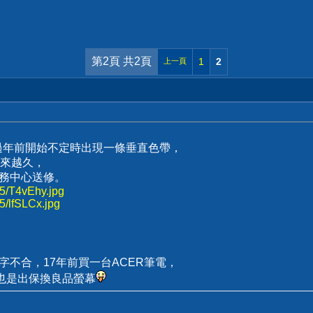
第2頁 共2頁
1
2
上一頁
曆過年前開始不定時出現一條垂直色帶，
來越久，
服務中心送修。
25/T4vEhy.jpg
25/lfSLCx.jpg
字不合，17年前買一台ACER筆電，
也是出保換良品螢幕