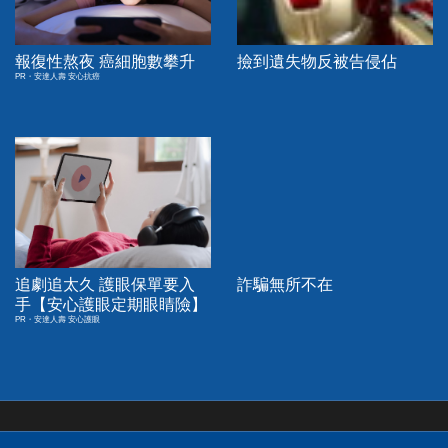
報復性熬夜 癌細胞數攀升
撿到遺失物反被告侵佔
PR・安達人壽 安心抗癌
追劇追太久 護眼保單要入
詐騙無所不在
手【安心護眼定期眼睛險】
PR・安達人壽 安心護眼