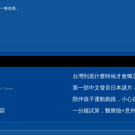
現一條色塊，
台灣到底什麼時候才會獨立?
第一部中文發音日本謎片 -
d Taiwan
陪伴孩子運動跑跳，小心自
論區
一分鐘試算，醫療險+意