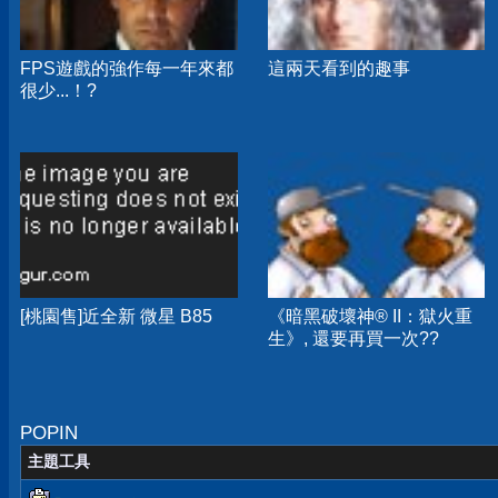
FPS遊戲的強作每一年來都
這兩天看到的趣事
很少...！?
[桃園售]近全新 微星 B85
《暗黑破壞神® II：獄火重
生》, 還要再買一次??
POPIN
主題工具