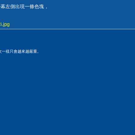
螢幕左側出現一條色塊，
i.jpg
次一樣只會越來越嚴重。