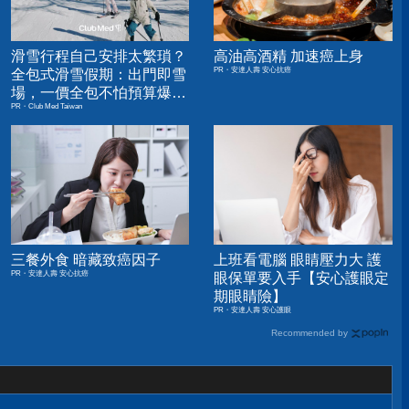
滑雪行程自己安排太繁瑣？
高油高酒精 加速癌上身
PR・安達人壽 安心抗癌
全包式滑雪假期：出門即雪
場，一價全包不怕預算爆
PR・Club Med Taiwan
表！
三餐外食 暗藏致癌因子
上班看電腦 眼睛壓力大 護
PR・安達人壽 安心抗癌
眼保單要入手【安心護眼定
期眼睛險】
PR・安達人壽 安心護眼
Recommended by