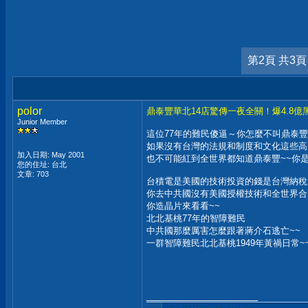
第2頁 共3頁
polor
鼎泰豐華北14店驚傳一夜全關！爆4.8
Junior Member
這位77年的難民傻逼～你怎麼不叫鼎泰
如果沒有台灣的法規和制度和文化這些高
加入日期: May 2001
也不可能紅到全世界都知道鼎泰豐~~你是
您的住址: 台北
文章: 703
台積電是美國的技術投資的錢是台灣納稅
你去中共國沒有美國授權技術和全世界合
你造晶片來看看~~
北北基桃77年的智障難民
中共國那麼厲害怎麼跟著蔣介石逃亡~~
一群智障難民北北基桃1949年黃禍日常~
__________________