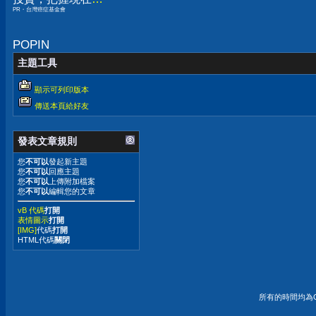
PR・台灣癌症基金會
嫌晚！
POPIN
主題工具
顯示可列印版本
傳送本頁給好友
發表文章規則
您
不可以
發起新主題
您
不可以
回應主題
您
不可以
上傳附加檔案
您
不可以
編輯您的文章
vB 代碼
打開
表情圖示
打開
[IMG]
代碼
打開
HTML代碼
關閉
所有的時間均為G