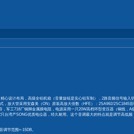
部分，精心设计布局，高级全铝机箱（音量旋钮是实心铝车制），2路音频信号输入
放大管采用安森美（ON）原装高放大倍数（HFE）：2SA992/2SC1845
解电容，军工718厂铜脚金属膜电阻，电源采用一只20W高档环型变压器（铜线，A级
采用2只台湾产SONG优质电位器，经久耐用。这个音调最大的特点就是调节高
音调节范围+-15DB。