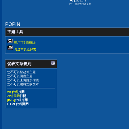
PR・台灣癌症基金會
POPIN
主題工具
顯示可列印版本
傳送本頁給好友
發表文章規則
您
不可以
發起新主題
您
不可以
回應主題
您
不可以
上傳附加檔案
您
不可以
編輯您的文章
vB 代碼
打開
表情圖示
打開
[IMG]
代碼
打開
HTML代碼
關閉