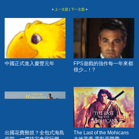
«
上一主題
|
下一主題
»
中國正式進入慶豐元年
FPS遊戲的強作每一年來都
很少...！?
出國花費難抓？全包式海島
The Last of the Mohicans
假期，一價搞定食宿玩樂，
大地英豪 電影原聲帶