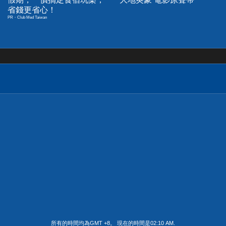
省錢更省心！
PR・Club Med Taiwan
所有的時間均為GMT +8。 現在的時間是
02:10 AM
.