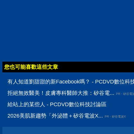
您也可能喜歡這些文章
有人知道劉甜甜的新Facebook嗎？ - PCDVD數位
拒絕無效醫美！皮膚專科醫師大推：矽谷電...
PR・矽谷電
給站上的某些人 - PCDVD數位科技討論區
2026美肌新趨勢「外泌體＋矽谷電波X...
PR・矽谷電波X