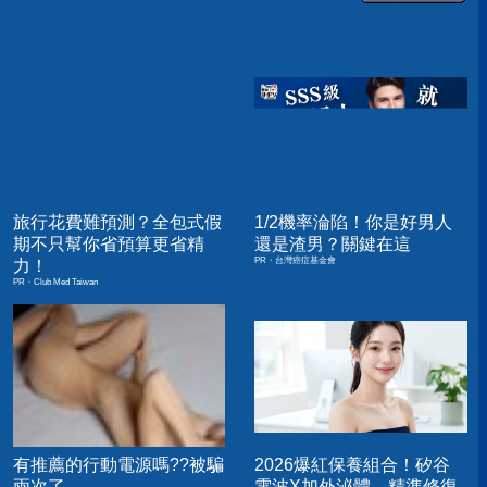
旅行花費難預測？全包式假
1/2機率淪陷！你是好男人
期不只幫你省預算更省精
還是渣男？關鍵在這
PR・台灣癌症基金會
力！
PR・Club Med Taiwan
有推薦的行動電源嗎??被騙
2026爆紅保養組合！矽谷
兩次了
電波X加外泌體，精準修復