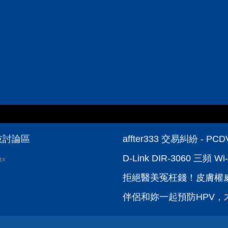
科技討論區
affter333 交易糾紛 - 
D-Link DIR-3060 
波X
拒絕醫美冤枉錢！皮膚權威
伴侶和妳一起預防HPV，才