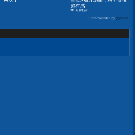
超有感
PR・矽谷電波X
Recommended by