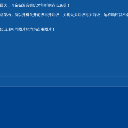
最大，耳朵贴近音喇叭才能听到点点底噪！
L线路架构，所以开机先开前级再开后级，关机先关后级再关前级，这样顺序就
如出现相同图片的均为盗用图片！