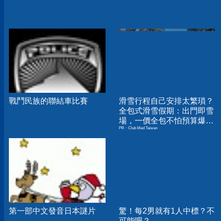
戰鬥民族的聯結車比賽
滑雪行程自己安排太繁瑣？
全包式滑雪假期：出門即雪
場，一價全包不怕預算爆
PR・Club Med Taiwan
表！
第一部中文發音日本謎片
驚！每2男就有1人中標？不
可能吧？