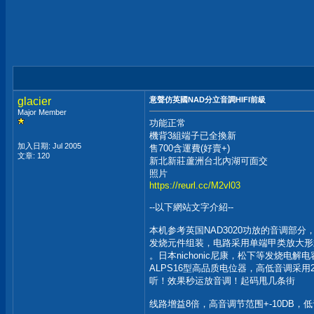
glacier
意聲仿英國NAD分立音調HIFI前級
Major Member
功能正常
機背3組端子已全換新
加入日期: Jul 2005
售700含運費(好賣+)
文章: 120
新北新莊蘆洲台北內湖可面交
照片
https://reurl.cc/M2vl03
--以下網站文字介紹--
本机参考英国NAD3020功放的音调
发烧元件组装，电路采用单端甲类放大形式，
。日本nichonic尼康，松下等发烧电
ALPS16型高品质电位器，高低音调
听！效果秒运放音调！起码甩几条街
线路增益8倍，高音调节范围+-10DB，低