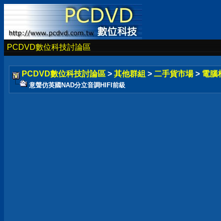
PCDVD數位科技討論區
PCDVD數位科技討論區
>
其他群組
>
二手貨市場
>
電腦
意聲仿英國NAD分立音調HIFI前級