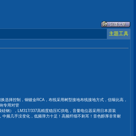
主題工具
切换选择控制，铜镀金RCA，布线采用树型接地布线接地方式，信噪比高，
音响专用对管
硅钢），LM317/337高精度稳压IC供电，音量电位器采用日本原装
低频，中频几乎没变化，低频弹力十足！高频纤细不刺耳！音色醇厚非常耐