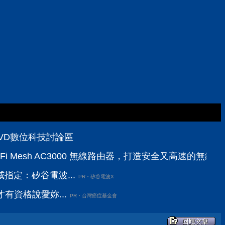
PCDVD數位科技討論區
三頻 Wi-Fi Mesh AC3000 無線路由器，打造安全又高速的無
指定：矽谷電波...
PR・矽谷電波X
有資格說愛妳...
PR・台灣癌症基金會