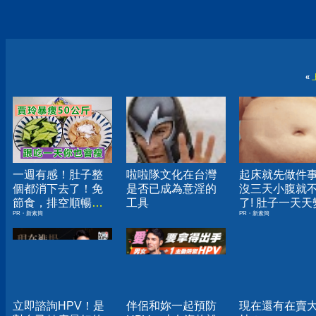
«
一週有感！肚子整
啦啦隊文化在台灣
起床就先做件
個都消下去了！免
是否已成為意淫的
沒三天小腹就
節食，排空順暢就
工具
了! 肚子一天天
PR・新素簡
PR・新素簡
夠
小！
立即諮詢HPV！是
伴侶和妳一起預防
現在還有在賣