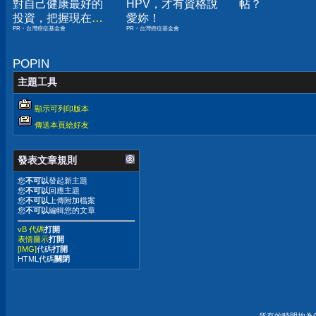
對自己健康最好的
HPV，才有資格說
帖？
投資，把握現在不
愛妳！
PR・台灣癌症基金會
PR・台灣癌症基金會
嫌晚！
POPIN
主題工具
顯示可列印版本
傳送本頁給好友
發表文章規則
您
不可以
發起新主題
您
不可以
回應主題
您
不可以
上傳附加檔案
您
不可以
編輯您的文章
vB 代碼
打開
表情圖示
打開
[IMG]
代碼
打開
HTML代碼
關閉