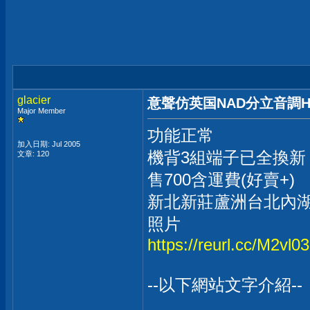
glacier
意聲仿英国NAD分立音調HI
Major Member
功能正常
加入日期: Jul 2005
機背3組端子已全換新
文章: 120
售700含運費(好賣+)
新北新莊蘆洲台北內
照片
https://reurl.cc/M2vl03
--以下網站文字介紹--