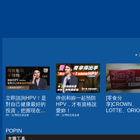
«
立即諮詢HPV！是
伴侶和妳一起預防
[零食分
對自己健康最好的
HPV，才有資格說
享]CROWN、
投資，把握現在不
愛妳！
LOTTE、ORIO
PR・台灣癌症基金會
PR・台灣癌症基金會
嫌晚！
家巧克力派口
得
POPIN
主題工具