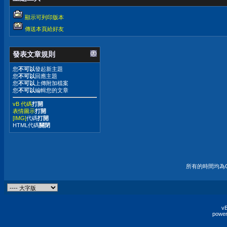
顯示可列印版本
傳送本頁給好友
發表文章規則
您
不可以
發起新主題
您
不可以
回應主題
您
不可以
上傳附加檔案
您
不可以
編輯您的文章
vB 代碼
打開
表情圖示
打開
[IMG]
代碼
打開
HTML代碼
關閉
所有的時間均為G
vB
power