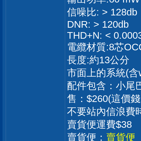
信噪比: > 128db
DNR: > 120db
THD+N: < 0.00
電纜材質:8芯OC
長度:約13公分
市面上的系統(含w
配件包含：小尾巴
售：$260(這
不要站內信浪費
賣貨便運費$38
賣貨便：
賣貨便