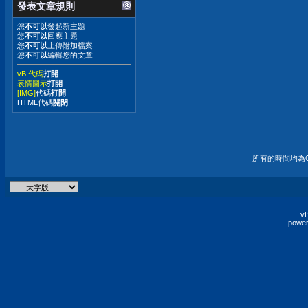
發表文章規則
您
不可以
發起新主題
您
不可以
回應主題
您
不可以
上傳附加檔案
您
不可以
編輯您的文章
vB 代碼
打開
表情圖示
打開
[IMG]
代碼
打開
HTML代碼
關閉
所有的時間均為G
vB
power