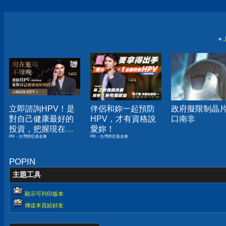
«
立即諮詢HPV！是
伴侶和妳一起預防
政府擬限制晶
對自己健康最好的
HPV，才有資格說
口南非
投資，把握現在不
愛妳！
PR・台灣癌症基金會
PR・台灣癌症基金會
嫌晚！
POPIN
主題工具
顯示可列印版本
傳送本頁給好友