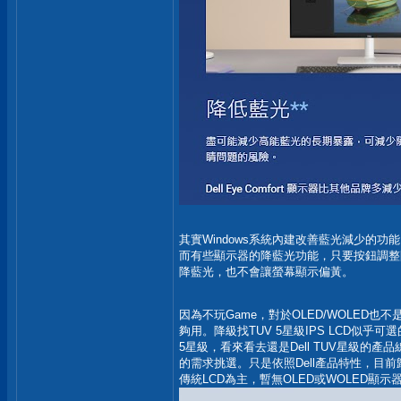
其實Windows系統內建改善藍光減少的
而有些顯示器的降藍光功能，只要按鈕調整
降藍光，也不會讓螢幕顯示偏黃。
因為不玩Game，對於OLED/WOLED也
夠用。降級找TUV 5星級IPS LCD似乎
5星級，看來看去還是Dell TUV星級的
的需求挑選。只是依照Dell產品特性，目前
傳統LCD為主，暫無OLED或WOLED顯示