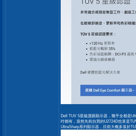
Dell TUV 5星級護眼顯示器，幾乎全都是Ult
吋都有，當然先前自買的U2724D也算是TUV
UltraSharp系列顯示器，目前大概多落於T