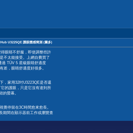
olt Hub U3225QE 護眼體感簡測 (圖多)
久覺得眼睛不舒服，即使調整些許
，還是不太能接受。上網自費買了
這款通過 TÜV 5 星級眼睛舒適度
有差，眼睛舒適度好很多。
家用32吋U3223QE是否還
為了它的護眼，只是它沒有達到所
不錯的螢幕。
視覺停留在3C時間愈來愈長。
因為長期間在顯示器前工作或瀏覽查