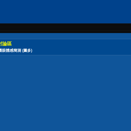
討論區
QE 護眼體感簡測 (圖多)