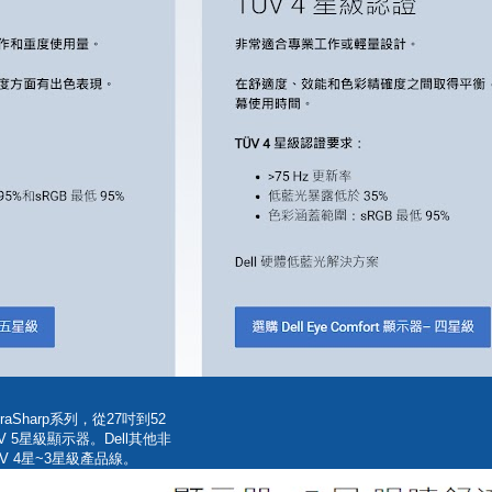
raSharp系列，從27吋到52
 5星級顯示器。Dell其他非
UV 4星~3星級產品線。