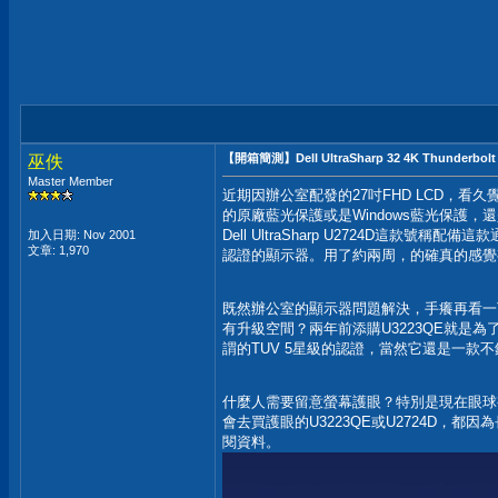
【開箱簡測】Dell UltraSharp 32 4K Thunderb
巫佚
Master Member
近期因辦公室配發的27吋FHD LCD，看
的原廠藍光保護或是Windows藍光保護
Dell UltraSharp U2724D這款號稱配備
加入日期: Nov 2001
文章: 1,970
認證的顯示器。用了約兩周，的確真的感覺
既然辦公室的顯示器問題解決，手癢再看一下，
有升級空間？兩年前添購U3223QE就是
謂的TUV 5星級的認證，當然它還是一款
什麼人需要留意螢幕護眼？特別是現在眼球
會去買護眼的U3223QE或U2724D，都
閱資料。