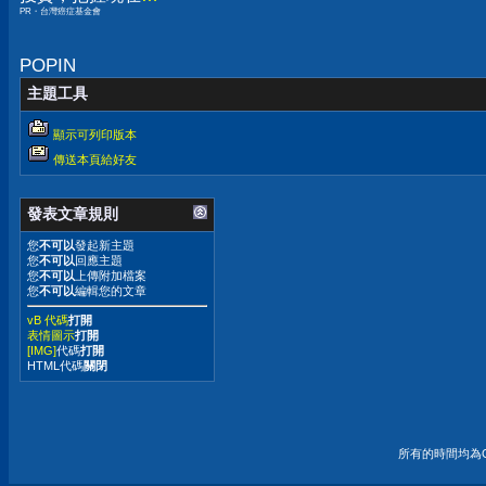
PR・台灣癌症基金會
嫌晚！
POPIN
主題工具
顯示可列印版本
傳送本頁給好友
發表文章規則
您
不可以
發起新主題
您
不可以
回應主題
您
不可以
上傳附加檔案
您
不可以
編輯您的文章
vB 代碼
打開
表情圖示
打開
[IMG]
代碼
打開
HTML代碼
關閉
所有的時間均為G