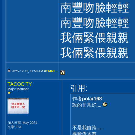
南豐吻臉輕輕
南豐吻臉輕輕
我倆緊偎親親
我倆緊偎親親
2025-12-11, 11:59 AM #
11469
TACOCITY
引用:
Major Member
作者
polar168
說的非常好....
加入日期: May 2021
文章: 134
不是我自誇.....
要臉蛋木有