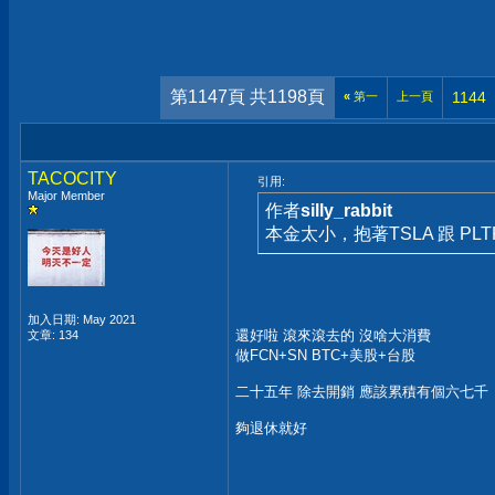
第1147頁 共1198頁
1144
«
第一
上一頁
TACOCITY
引用:
Major Member
作者
silly_rabbit
本金太小，抱著TSLA 跟 PL
加入日期: May 2021
還好啦 滾來滾去的 沒啥大消費
文章: 134
做FCN+SN BTC+美股+台股
二十五年 除去開銷 應該累積有個六七千
夠退休就好