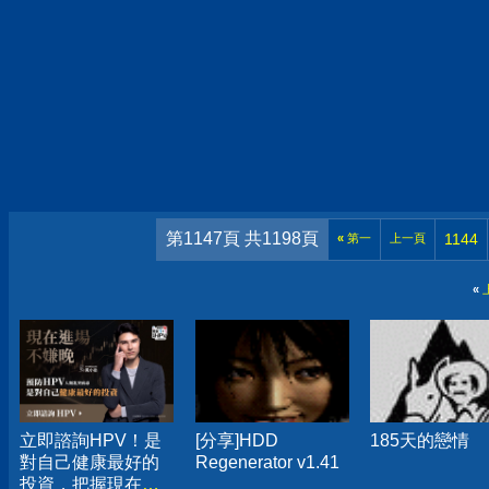
第1147頁 共1198頁
1144
«
第一
上一頁
«
立即諮詢HPV！是
[分享]HDD
185天的戀情
對自己健康最好的
Regenerator v1.41
投資，把握現在不