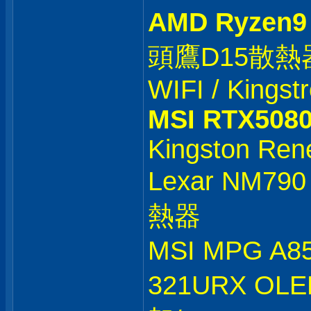
AMD Ryzen9
頭鷹D15散熱器 /
WIFI / Kings
MSI RTX508
Kingston Re
Lexar NM79
熱器
MSI MPG A8
321URX OLE