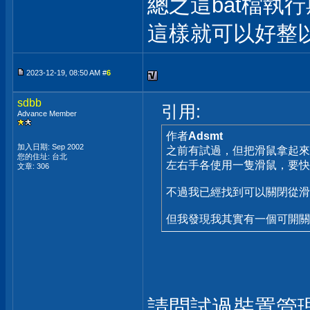
總之這bat檔執
這樣就可以好整
2023-12-19, 08:50 AM #
6
sdbb
引用:
Advance Member
作者
Adsmt
加入日期: Sep 2002
之前有試過，但把滑鼠拿起來
您的住址: 台北
左右手各使用一隻滑鼠，要快
文章: 306
不過我已經找到可以關閉從滑
但我發現我其實有一個可開關的 u
請問試過裝置管