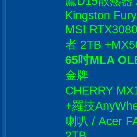
鷹D15散熱器 / M
Kingston Fur
MSI RTX308
者 2TB +MX50
65吋MLA OL
金牌
CHERRY M
+羅技AnyWhere
喇叭 / Acer F
2TB