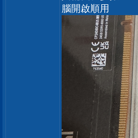
腦開啟順用