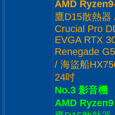
AMD Ryzen9
鷹D15散熱器 / M
Crucial Pro 
EVGA RTX 306
Renegade G
/ 海盜船HX750
24吋
No.3 影音機
AMD Ryzen9