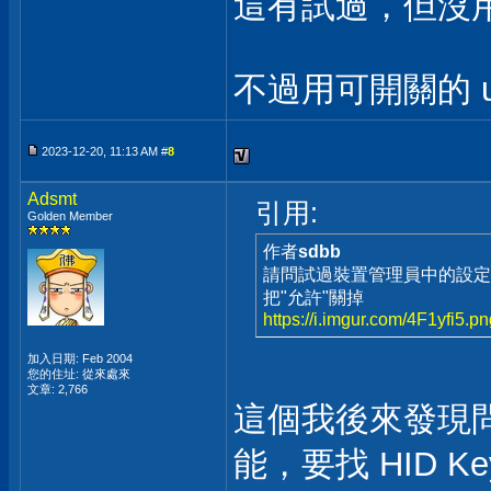
這有試過，但沒
不過用可開關的 u
2023-12-20, 11:13 AM #
8
Adsmt
引用:
Golden Member
作者
sdbb
請問試過裝置管理員中的設定
把"允許"關掉
https://i.imgur.com/4F1yfi5.p
加入日期: Feb 2004
您的住址: 從來處來
文章: 2,766
這個我後來發現
能，要找 HID K