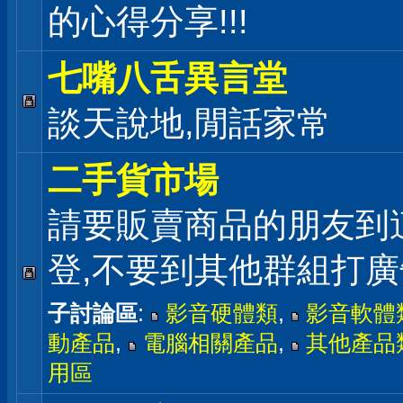
的心得分享!!!
七嘴八舌異言堂
談天說地,閒話家常
二手貨市場
請要販賣商品的朋友到
登,不要到其他群組打廣
子討論區
:
影音硬體類
,
影音軟體
動產品
,
電腦相關產品
,
其他產品
用區