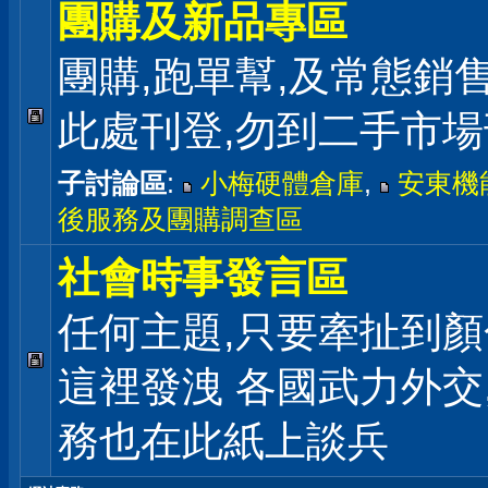
團購及新品專區
團購,跑單幫,及常態銷
此處刊登,勿到二手市
子討論區
:
小梅硬體倉庫
,
安東機
後服務及團購調查區
社會時事發言區
任何主題,只要牽扯到顏
這裡發洩 各國武力外交
務也在此紙上談兵