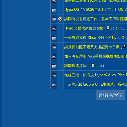
在手機上安裝非廠商提供作業系統之綜
HyperOS 4於2026年8月上市，且OS
請問有沒有穩定工作，整年不用重新開機
Hinet 光世代新優惠價格
(
1
2
3
4
5
...
平價有線搖桿 Xbox 授權 HP HyperX Clut
請推薦拍照不錯又支援記憶卡手機
(
如何將台灣版Poco手機刷機成國際版Hy
請問網路接法?
(
1
2
3
)
無線三模＋熱插拔 HyperX Alloy Rise RG
Intel展示最新Core Ultra生態系、
第1頁 共795頁