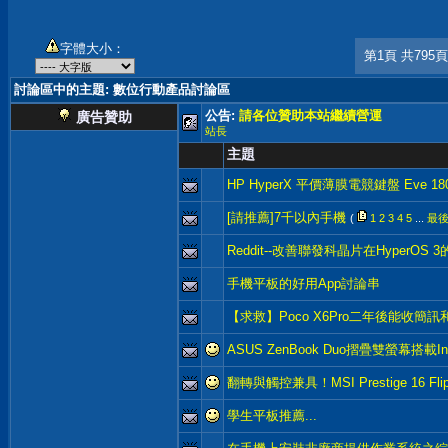
字體大小：
第1頁 共795頁
討論區中的主題
: 數位行動產品討論區
公告:
請各位贊助本站繼續營運
廣告贊助
站長
主題
HP HyperX 平價薄膜電競鍵盤 Eve 18
[請推薦]7千以內手機
(
1
2
3
4
5
...
最
Reddit--改善聯發科晶片在HyperOS
手機平板的好用App討論串
【求救】Poco X6Pro二年後能收簡
ASUS ZenBook Duo摺疊雙螢幕搭載In
翻轉與觸控兼具！MSI Prestige 16 Fli
學生平板推薦...