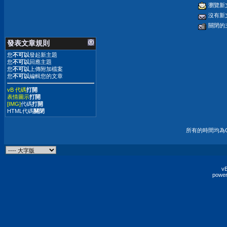
瀏覽新
沒有新
關閉的
發表文章規則
您
不可以
發起新主題
您
不可以
回應主題
您
不可以
上傳附加檔案
您
不可以
編輯您的文章
vB 代碼
打開
表情圖示
打開
[IMG]
代碼
打開
HTML代碼
關閉
所有的時間均為G
vB
power