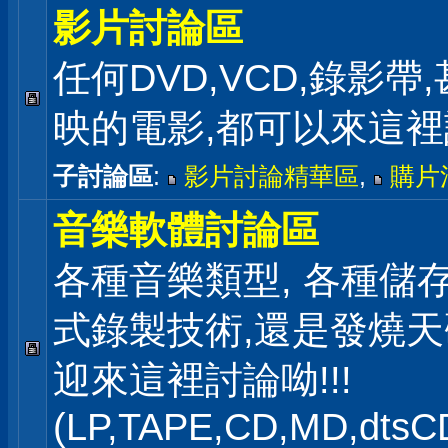
影片討論區
任何DVD,VCD,錄影帶
映的電影,都可以來這
子討論區
:
影片討論精華區
,
購片
音樂軟體討論區
各種音樂類型, 各種儲存
式錄製技術,還是發燒
迎來這裡討論呦!!!
(LP,TAPE,CD,MD,dts