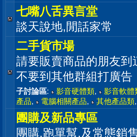
七嘴八舌異言堂
談天說地,閒話家常
二手貨市場
請要販賣商品的朋友到
不要到其他群組打廣告
子討論區
:
影音硬體類
,
影音軟體
產品
,
電腦相關產品
,
其他產品類
團購及新品專區
團購,跑單幫,及常態銷