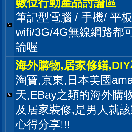
數位行動產品討論區
筆記型電腦 / 手機/ 
wifi/3G/4G無線網路
論喔
海外購物,居家修繕,DI
淘寶,京東,日本美國ama
天,EBay之類的海外購
及居家裝修,是男人就
心得分享!!!