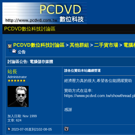
PCDVD數位科技討論區
PCDVD數位科技討論區
>
其他群組
>
二手貨市場
>
電腦
公告
討論區公告
:
電腦儲存媒體
請各位贊助本站繼續營運
站長
Administrator
經濟壓力真的很大,希望各位能踴躍贊助
贊助方式在這串:
https://www.pcdvd.com.tw/showthread.
感謝
加入日期: Nov 1999
文章: 624
2023-07-05直到2102-08-05