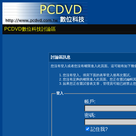
PCDVD數位科技討論區
討論區訊息
您沒有登入或者您沒有權限進入此頁面。這可能有如下幾個
您沒有登入。填寫下面的表單登入後再次嘗試。
您沒有足夠的權限進入此頁面。您正在嘗試編輯
如果您正在嘗試發表文章，管理員可能已經禁止
登入
帳戶:
密碼:
記住我?