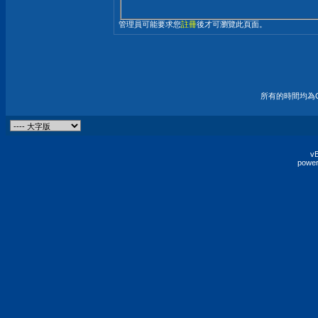
管理員可能要求您
註冊
後才可瀏覽此頁面。
所有的時間均為G
vB
power