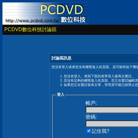
PCDVD數位科技討論區
討論區訊息
您沒有登入或者您沒有權限進入此頁面。這可能有如下幾個
您沒有登入。填寫下面的表單登入後再次嘗試。
您沒有足夠的權限進入此頁面。您正在嘗試編輯
如果您正在嘗試發表文章，管理員可能已經禁止
登入
帳戶:
密碼:
記住我?