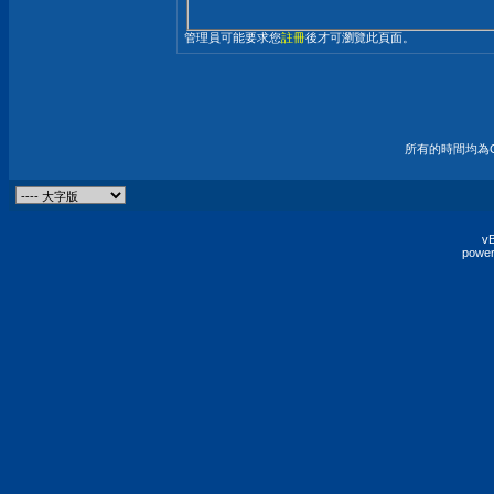
管理員可能要求您
註冊
後才可瀏覽此頁面。
所有的時間均為G
vB
power