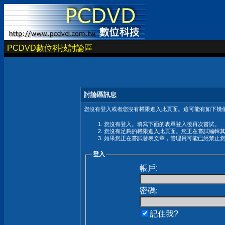
PCDVD數位科技討論區
討論區訊息
您沒有登入或者您沒有權限進入此頁面。這可能有如下幾個
您沒有登入。填寫下面的表單登入後再次嘗試。
您沒有足夠的權限進入此頁面。您正在嘗試編輯
如果您正在嘗試發表文章，管理員可能已經禁止
登入
帳戶:
密碼:
記住我?