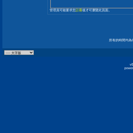
管理員可能要求您
註冊
後才可瀏覽此頁面。
所有的時間均為G
vB
power