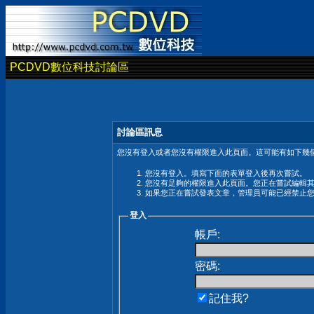
PCDVD數位科技討論區
討論區訊息
您沒有登入或者您沒有權限進入此頁面。這可能有如下幾個
您沒有登入。填寫下面的表單登入後再次嘗試。
您沒有足夠的權限進入此頁面。您正在嘗試編輯
如果您正在嘗試發表文章，管理員可能已經禁止
登入
帳戶:
密碼:
記住我?