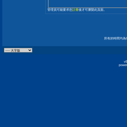
管理員可能要求您
註冊
後才可瀏覽此頁面。
所有的時間均為G
vB
power