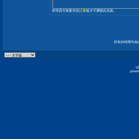
管理員可能要求您
註冊
後才可瀏覽此頁面。
所有的時間均為G
vB
power