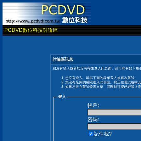
PCDVD數位科技討論區
討論區訊息
您沒有登入或者您沒有權限進入此頁面。這可能有如下幾個
您沒有登入。填寫下面的表單登入後再次嘗試。
您沒有足夠的權限進入此頁面。您正在嘗試編輯
如果您正在嘗試發表文章，管理員可能已經禁止
登入
帳戶:
密碼:
記住我?