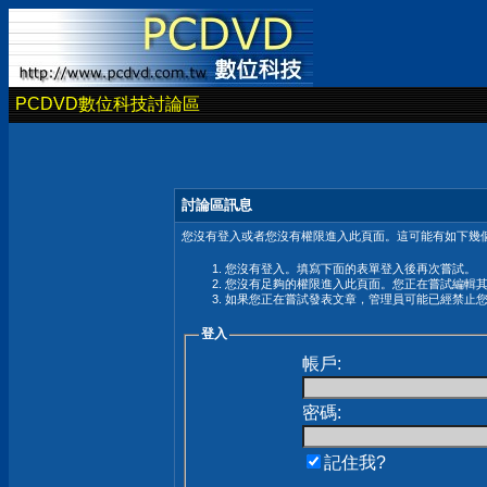
PCDVD數位科技討論區
討論區訊息
您沒有登入或者您沒有權限進入此頁面。這可能有如下幾個
您沒有登入。填寫下面的表單登入後再次嘗試。
您沒有足夠的權限進入此頁面。您正在嘗試編輯
如果您正在嘗試發表文章，管理員可能已經禁止
登入
帳戶:
密碼:
記住我?