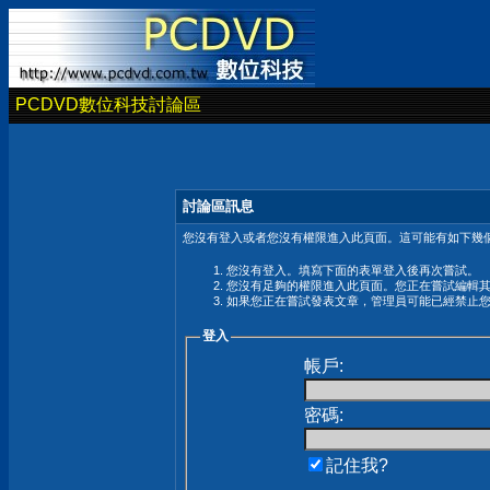
PCDVD數位科技討論區
討論區訊息
您沒有登入或者您沒有權限進入此頁面。這可能有如下幾個
您沒有登入。填寫下面的表單登入後再次嘗試。
您沒有足夠的權限進入此頁面。您正在嘗試編輯
如果您正在嘗試發表文章，管理員可能已經禁止
登入
帳戶:
密碼:
記住我?