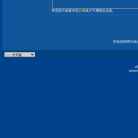
管理員可能要求您
註冊
後才可瀏覽此頁面。
所有的時間均為G
vB
power