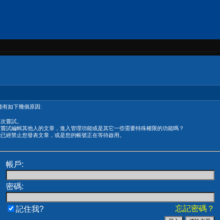
有如下幾個原因:
再次嘗試。
在嘗試編輯其他人的文章，進入管理功能或是其它一些需要特殊權限的功能嗎？
能已經禁止您發表文章，或是您的帳號正在等待啟用。
帳戶:
密碼:
忘記密碼？
記住我?