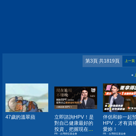
第3頁 共1819頁
上一頁
«
47歲的溫翠蘋
立即諮詢HPV！是
伴侶和妳一起
對自己健康最好的
HPV，才有資
投資，把握現在不
愛妳！
PR・台灣癌症基金會
PR・台灣癌症基金會
嫌晚！