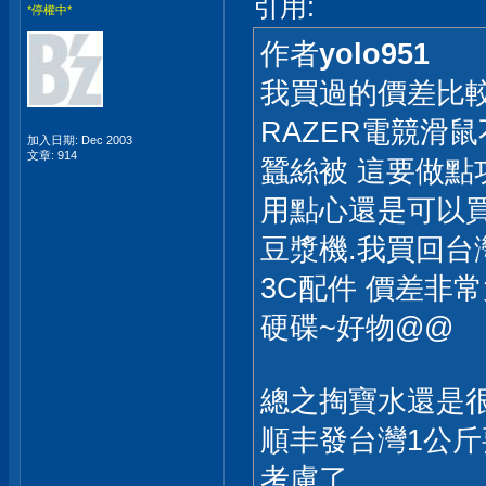
引用:
*停權中*
作者
yolo951
我買過的價差比
RAZER電競滑
加入日期: Dec 2003
文章: 914
蠶絲被 這要做
用點心還是可以
豆漿機.我買回台
3C配件 價差非
硬碟~好物@@
總之掏寶水還是
順丰發台灣1公斤
考慮了