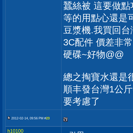
蠶絲被 這要做
等的用點心還是
豆漿機.我買回
3C配件 價差非
硬碟~好物@@
總之掏寶水還是
順丰發台灣1公斤
要考慮了
2012-02-14, 09:56 PM #
23
h10100