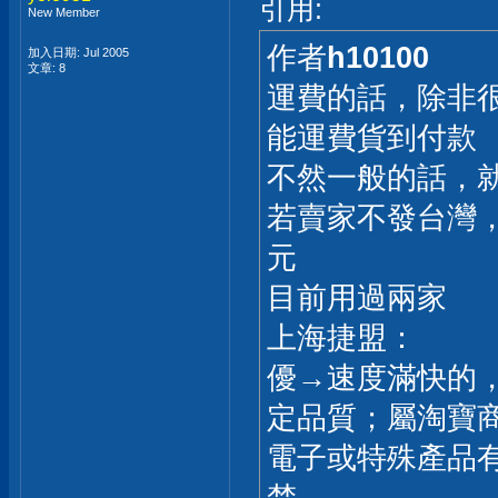
引用:
New Member
作者
h10100
加入日期: Jul 2005
文章: 8
運費的話，除非
能運費貨到付款
不然一般的話，
若賣家不發台灣，
元
目前用過兩家
上海捷盟：
優→速度滿快的
定品質；屬淘寶
電子或特殊產品
楚