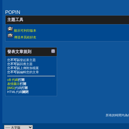
POPIN
主題工具
顯示可列印版本
傳送本頁給好友
發表文章規則
您
不可以
發起新主題
您
不可以
回應主題
您
不可以
上傳附加檔案
您
不可以
編輯您的文章
vB 代碼
打開
表情圖示
打開
[IMG]
代碼
打開
HTML代碼
關閉
所有的時間均為G