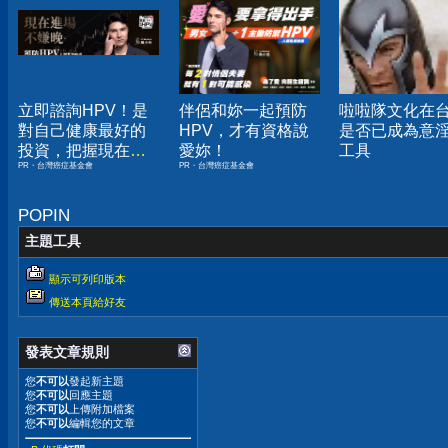
立即諮詢HPV！是
伴侶和妳一起預防
啦啦隊文化在
對自己健康最好的
HPV，才有資格說
是否已成為意
投資，把握現在不
愛妳！
工具
PR・台灣癌症基金會
PR・台灣癌症基金會
嫌晚！
POPIN
主題工具
顯示可列印版本
傳送本頁給好友
發表文章規則
您
不可以
發起新主題
您
不可以
回應主題
您
不可以
上傳附加檔案
您
不可以
編輯您的文章