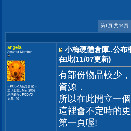
第1頁 共44頁
angela
小梅硬體倉庫..公
Amateur Member
在此(11/07更新)
有部份物品較少，
資源，
= PCDVD認證賣家 =
加入日期: Mar 2002
您的住址: PCDVD
所以在此開立一個
文章: 40
這裡會不定時的更
第一頁喔!