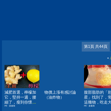
第1頁 共44頁
«
減肥首選，檸檬加
物價上漲有感討論
腹部脂肪的「
它，堅持一週，腰
（油炸物）
星」找到了，
細了，瘦到你懷疑
這幾物，吃走
PR・新素簡
PR・新素簡
人生
囊，瘦出小蠻