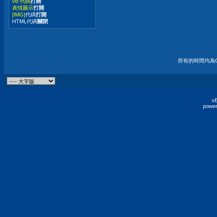
vB 代碼
打開
表情圖示
打開
[IMG]
代碼
打開
HTML代碼
關閉
所有的時間均為G
vB
power