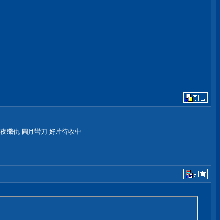
夜殲仇 圓月彎刀 好片待收中