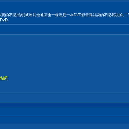
WAN賣的不是挺好(就連其他地區也一樣這是一本DVD影音雜誌說的不是我說的
DVD
品網