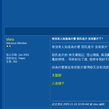
slwu
有沒有人知道為什麼 邵氏老片 沒有新片了?
Advance Member
有沒有人知道為什麼 邵氏老片 沒有新片
邵氏老片的 倚天屠龍記, 雪山飛狐, 風流
加入日期: Jan 2001
您的住址: Taipei
魔劍俠情... 等終於出了後, 曾經令我好不
文章: 302
但為什麼最近有些新片臺灣卻又沒有消息了
天蠶變
八道樓子
此文章於 2005-11-16
10:09 AM
被 slwu 編輯.