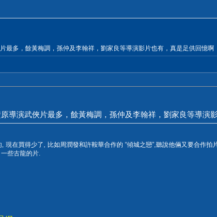
俠片最多，餘黃梅調，孫仲及李翰祥，劉家良等導演影片也有，真是足供回憶啊
楚原導演武俠片最多，餘黃梅調，孫仲及李翰祥，劉家良等導演
 現在買得少了, 比如周潤發和許鞍華合作的 “傾城之戀”,聽說他倆又要合作拍片, “
了一些古龍的片.