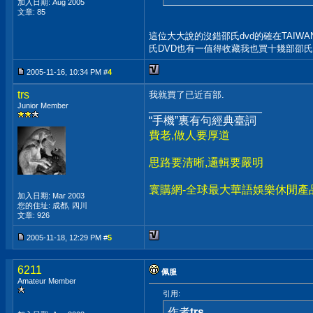
加入日期: Aug 2005
文章: 85
這位大大說的沒錯邵氏dvd的確在TAI
氏DVD也有一值得收藏我也買十幾部邵氏
2005-11-16, 10:34 PM #
4
trs
我就買了已近百部.
Junior Member
__________________
“手機”裏有句經典臺詞
費老,做人要厚道
思路要清晰,邏輯要嚴明
寰購網-全球最大華語娛樂休閒產
加入日期: Mar 2003
您的住址: 成都, 四川
文章: 926
2005-11-18, 12:29 PM #
5
6211
佩服
Amateur Member
引用:
作者
trs