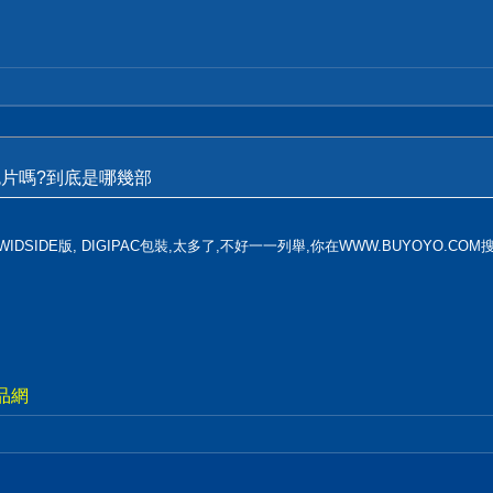
色片嗎?到底是哪幾部
SIDE版, DIGIPAC包裝,太多了,不好一一列舉,你在WWW.BUYOYO.COM
品網