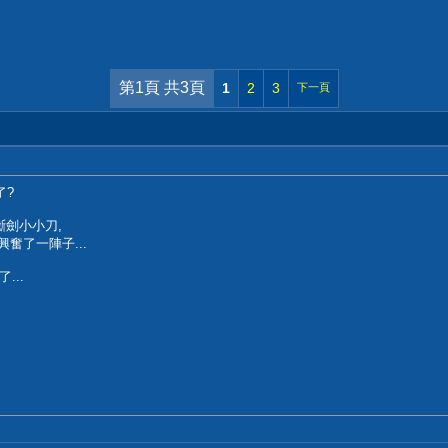
第1頁 共3頁
1
2
3
下一頁
了?
斷劍小小刀,
興奮了一陣子...
...