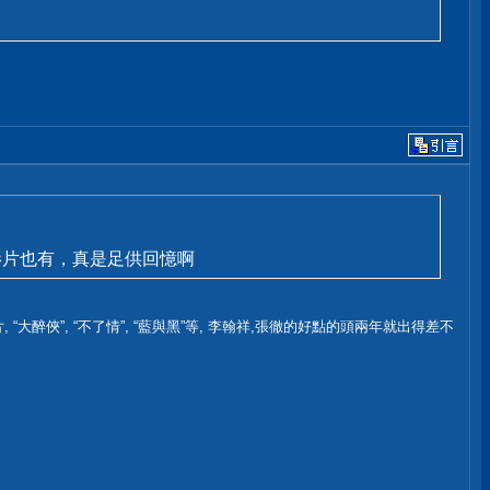
影片也有，真是足供回憶啊
大醉俠”, “不了情”, “藍與黑”等, 李翰祥,張徹的好點的頭兩年就出得差不