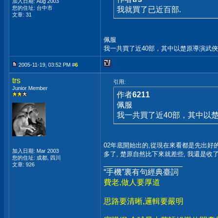
加入日期: Aug 2003
您的住址: 台中市
我就買了已近百部.
文章: 31
佩服
我一共買了近40部，其中以楚原導演武
2005-11-19, 03:52 PM #
6
trs
引用:
Junior Member
作者
6211
佩服
我一共買了近40部，其中以
02年底開始出的,從現在來看都是先出好的,
加入日期: Mar 2003
多了, 楚原自然比下來就差些, 我還是收
您的住址: 成都, 四川
__________________
文章: 926
“手機”裏有句經典臺詞
費老,做人要厚道
思路要清晰,邏輯要嚴明