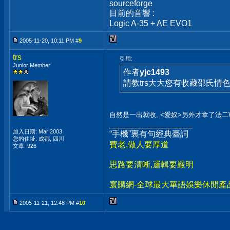
sourceforge
目前的音響 :
Logic A-35 + AE EVO1
2005-11-20, 10:11 PM #
9
trs
引用:
Junior Member
作者
yjc1493
請教trs大大您有收藏邵氏情
自然是一出就收, <愛奴>另外才拿了法二WID
__________________
加入日期: Mar 2003
“手機”裏有句經典臺詞
您的住址: 成都, 四川
費老,做人要厚道
文章: 926
思路要清晰,邏輯要嚴明
寰購網-全球最大華語娛樂休閒產
2005-11-21, 12:48 PM #
10