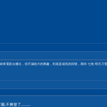
緯來電影台播出，但不減收片的興趣，到底是成長的回憶，期待 七煞 明月刀雪
發了..........