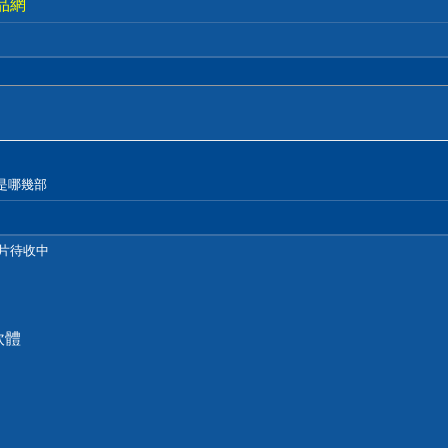
品網
是哪幾部
好片待收中
軟體