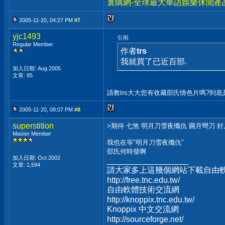
寰購網-全球最大華語娛樂休閒產
2005-11-20, 04:27 PM #
7
yjc1493
引用:
Regular Member
作者
trs
我就買了已近百部.
加入日期: Aug 2005
文章: 85
請教trs大大您有收藏邵氏情色片嗎?到底
2005-11-20, 08:07 PM #
8
superstition
>期待 七煞 明月刀雪夜殲仇 圓月彎刀 
Master Member
我也在等"明月刀雪夜殲仇"
邵氏何時發啊
加入日期: Oct 2002
__________________
文章: 1,594
請大家多上這幾個網站下載自由
http://free.tnc.edu.tw/
自由軟體技術交流網
http://knoppix.tnc.edu.tw/
Knoppix 中文交流網
http://sourceforge.net/