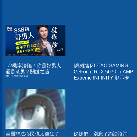
1/2機率淪陷！你是好男人
[高雄售]ZOTAC GAMING
還是渣男？關鍵在這
GeForce RTX 5070 Ti AMP
PR・台灣癌症基金會
Extreme INFINITY 顯示卡
美國非法移民也太瘋狂了
姊妹們，別忘了約診諮詢