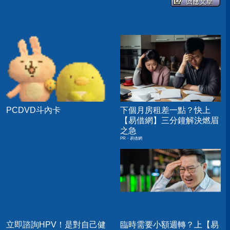
PCDVD斗內卡
下個月房租差一點？快上
【易借網】三分鐘解決燃眉
之急
PR・易借網
立即諮詢HPV！是對自己健
臨時需要小額週轉？上【易