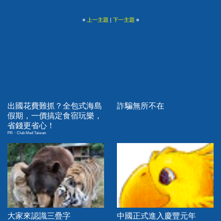
«
上一主題
|
下一主題
»
出國花費難抓？全包式海島
詐騙無所不在
假期，一價搞定食宿玩樂，
省錢更省心！
PR・Club Med Taiwan
大家來認識三疊字
中國正式進入慶豐元年