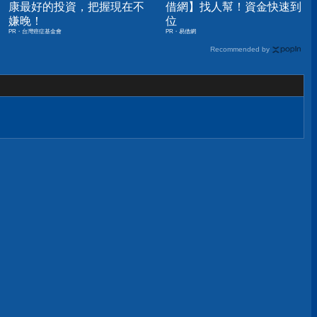
康最好的投資，把握現在不
借網】找人幫！資金快速到
嫌晚！
位
PR・台灣癌症基金會
PR・易借網
Recommended by