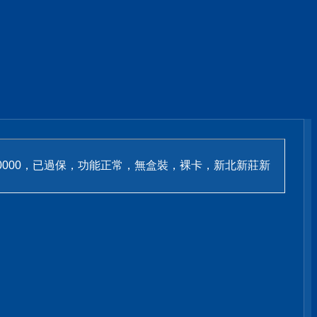
缺料換回售$10000，已過保，功能正常，無盒裝，裸卡，新北新莊新