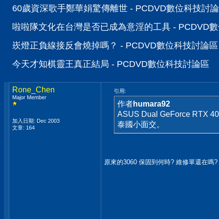
60歲資深歌手鄭華娟驚傳離世 - PCDVD數位科技討
啦啦隊文化在台灣是否已成為意淫的工具 - PCDVD
崁燈正負線接反會燒掉嗎？ - PCDVD數位科技討論區
今天才知棋靈王真正結局 - PCDVD數位科技討論區
Rone_Chen
引用:
Major Member
作者
humara92
ASUS Dual GeForce
加入日期: Dec 2003
泰國小面交。
文章: 164
原來的3060 保固到何時? 維修單還在嗎?