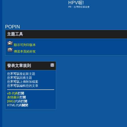
HPV喔!
PR・台灣癌症基金會
POPIN
主題工具
顯示可列印版本
傳送本頁給好友
發表文章規則
您
不可以
發起新主題
您
不可以
回應主題
您
不可以
上傳附加檔案
您
不可以
編輯您的文章
vB 代碼
打開
表情圖示
打開
[IMG]
代碼
打開
HTML代碼
關閉