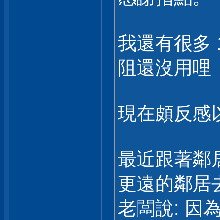
我還有很多 1M 
阻還沒用哩
現在頗反感
最近跟著鄰
更遠的鄰居
老闆說: 因為