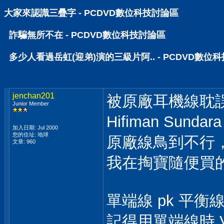
大家來認識三疊字 - PCDVD數位科技討論區
詐騙無所不在 - PCDVD數位科技討論區
多少人看過岳虹(迎弟)演的三級片阿.. - PCDVD數位
jenchan201
被原廠耳機線耽誤
Junior Member
Hifiman Sundara
加入日期: Jul 2000
您的住址: 地球
原廠線鳥到不行
文章: 960
我在掏寶隨便買的
單端線 pk 平衡
記得用單端線時 V