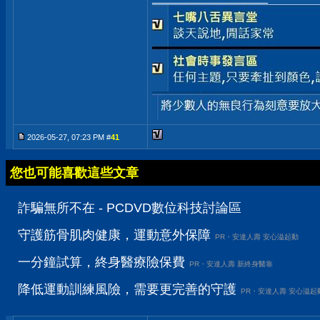
2026-05-27, 07:23 PM #
41
您也可能喜歡這些文章
詐騙無所不在 - PCDVD數位科技討論區
守護筋骨肌肉健康，運動意外保障
PR・安達人壽 安心溢起動
一分鐘試算，終身醫療險保費
PR・安達人壽 新終身醫靠
降低運動訓練風險，需要更完善的守護
PR・安達人壽 安心溢起