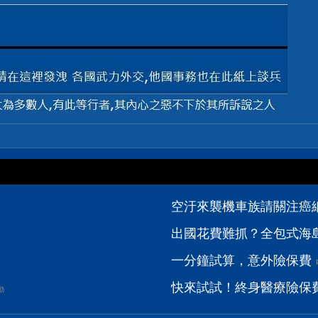
空汙來襲機車族請關注癌
出國花費難抓？全包式海島
一分鐘試算，意外險保費
快來試試！終身醫療險保
動