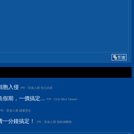
細胞入侵
PR・安達人壽 安心抗癌
假期，一價搞定...
PR・Club Med Taiwan
PR・安達人壽 鍾愛意生
費一分鐘搞定！
PR・安達人壽 新終身醫靠