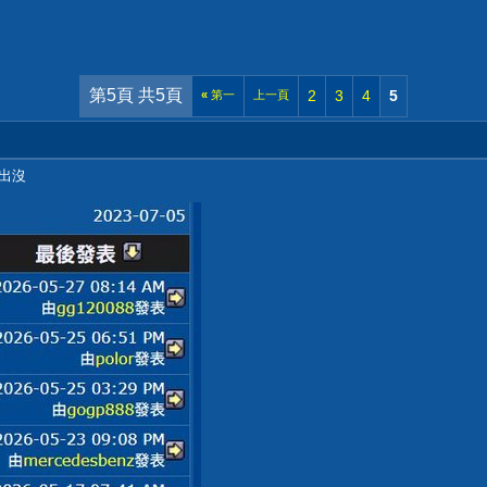
第5頁 共5頁
2
3
4
5
«
第一
上一頁
D出沒