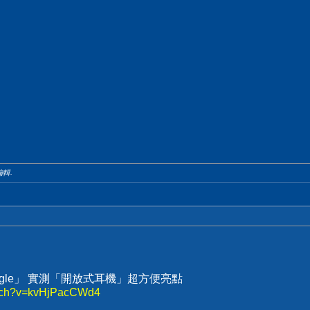
編輯.
Eagle」 實測「開放式耳機」超方便亮點
atch?v=kvHjPacCWd4