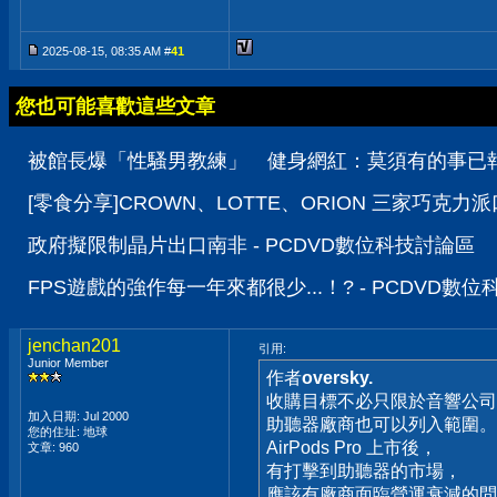
2025-08-15, 08:35 AM #
41
您也可能喜歡這些文章
被館長爆「性騷男教練」 健身網紅：莫須有的事已報警
[零食分享]CROWN、LOTTE、ORION 三家巧克力
政府擬限制晶片出口南非 - PCDVD數位科技討論區
FPS遊戲的強作每一年來都很少...！? - PCDVD數
jenchan201
引用:
Junior Member
作者
oversky.
收購目標不必只限於音響公司
加入日期: Jul 2000
助聽器廠商也可以列入範圍。
您的住址: 地球
AirPods Pro 上市後，
文章: 960
有打擊到助聽器的市場，
應該有廠商面臨營運衰減的問