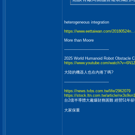
heterogeneous integration
https://www.eettaiwan.com/20180524n...e
More than Moore
-------------------------------------
2025 World Humanoid Robot Obstacle C
https://www.youtube.com/watch?v=6N
大陸的機器人也在內捲了嗎?
-------------------------------------
https://news.tvbs.com.tw/life/2962079
https://stock.ltn.com.tw/article/nx3s9sn
台2億半導體大廠爆財務困難 經營51年
大家保重