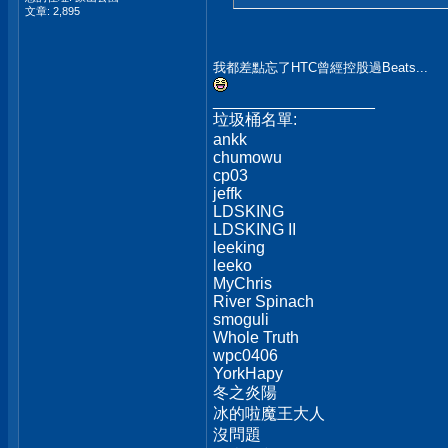
文章: 2,895
我都差點忘了HTC曾經控股過Beats...
__________________
垃圾桶名單:
ankk
chumowu
cp03
jeffk
LDSKING
LDSKING II
leeking
leeko
MyChris
River Spinach
smoguli
Whole Truth
wpc0406
YorkHapy
冬之炎陽
冰的啦魔王大人
沒問題