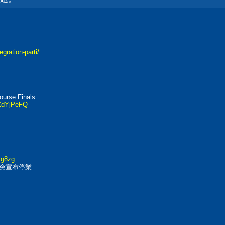
gration-parti/
ourse Finals
1ZdYjPeFQ
1g8zg
卻突宣布停業