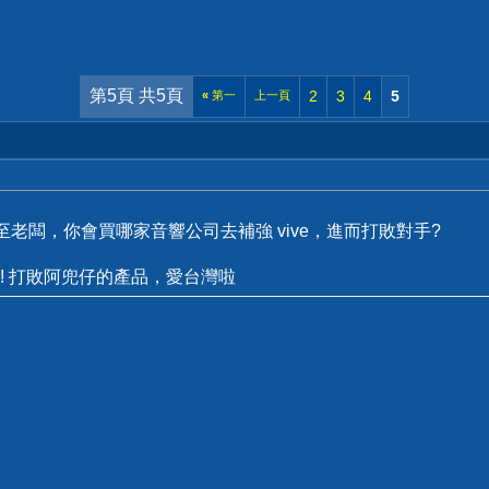
第5頁 共5頁
2
3
4
5
«
第一
上一頁
甚至老闆，你會買哪家音響公司去補強 vive，進而打敗對手?
! 打敗阿兜仔的產品，愛台灣啦