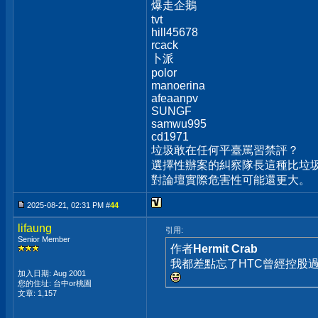
爆走企鵝
tvt
hill45678
rcack
卜派
polor
manoerina
afeaanpv
SUNGF
samwu995
cd1971
垃圾敢在任何平臺罵習禁評？
選擇性辦案的糾察隊長這種比垃圾
對論壇實際危害性可能還更大。
2025-08-21, 02:31 PM #
44
lifaung
引用:
Senior Member
作者
Hermit Crab
我都差點忘了HTC曾經控股過Bea
加入日期: Aug 2001
您的住址: 台中or桃園
文章: 1,157