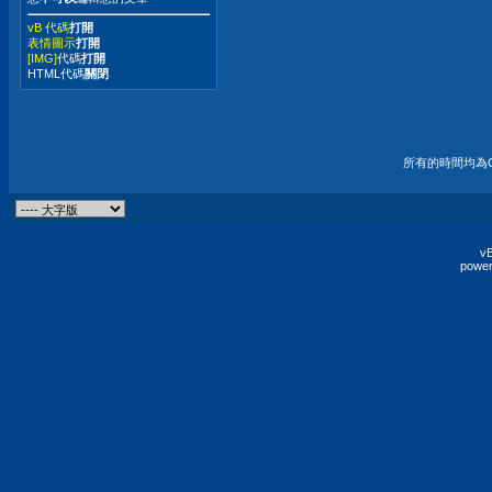
vB 代碼
打開
表情圖示
打開
[IMG]
代碼
打開
HTML代碼
關閉
所有的時間均為G
vB
power