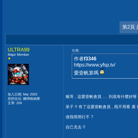
第2頁 
ULTRA99
引用:
Major Member
作者
f3346
https://www.yfsp.tv/
愛壹帆算嗎
加入日期: Mar 2003
猴哥 , 這愛壹帆會員 .... 到底有什麼好呀 
您的住址: 鋼彈格納庫
文章: 204
呆子 !! 有了這愛壹帆會員 , 既不用看 廣 告
借我用用行不 ?
自己充去 !!