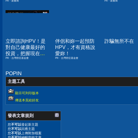
PR・新素簡
PR・新素簡
人生
囊，瘦出小蠻
立即諮詢HPV！是
伴侶和妳一起預防
詐騙無所不在
對自己健康最好的
HPV，才有資格說
投資，把握現在不
愛妳！
PR・台灣癌症基金會
PR・台灣癌症基金會
嫌晚！
POPIN
主題工具
顯示可列印版本
傳送本頁給好友
發表文章規則
您
不可以
發起新主題
您
不可以
回應主題
您
不可以
上傳附加檔案
您
不可以
編輯您的文章