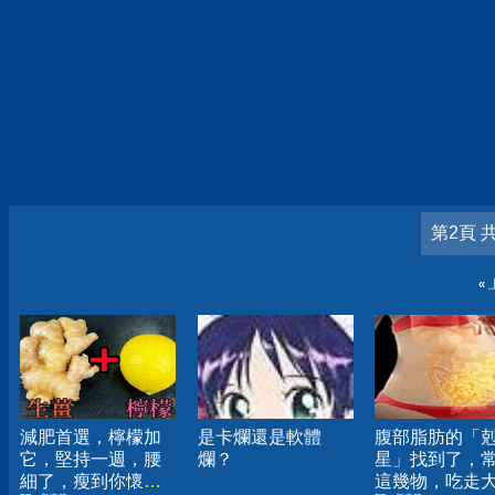
第2頁 
«
減肥首選，檸檬加
是卡爛還是軟體
腹部脂肪的「
它，堅持一週，腰
爛？
星」找到了，
細了，瘦到你懷疑
這幾物，吃走