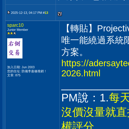
2025-12-13, 04:17 PM #
13
sparc10
【轉貼】Projecti
Junior Member
唯一能繞過系統限
方案。
https://adersayte
加入日期: Jun 2003
2026.html
您的住址: 防備李嘉修推銷！
文章: 875
___________
PM說：1.
每
沒價沒量就直
權評分。