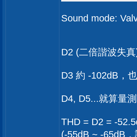
Sound mode: V
D2 (二倍諧波失真) 
D3 約 -102d
D4, D5...就
THD = D2 =
(-55dB ~ -