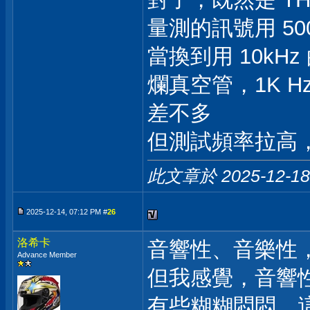
量測的訊號用 50
當換到用 10k
爛真空管，1K Hz
差不多
但測試頻率拉高
此文章於 2025-12-1
2025-12-14, 07:12 PM #
26
洛希卡
音響性、音樂性
Advance Member
但我感覺，音響
有些糊糊悶悶，這..