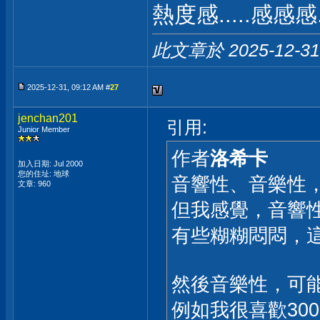
熱度感.....感感感.
此文章於 2025-12-3
2025-12-31, 09:12 AM #
27
jenchan201
引用:
Junior Member
作者
洛希卡
加入日期: Jul 2000
您的住址: 地球
音響性、音樂性
文章: 960
但我感覺，音響
有些糊糊悶悶，這..
然後音樂性，可能
例如我很喜歡300B