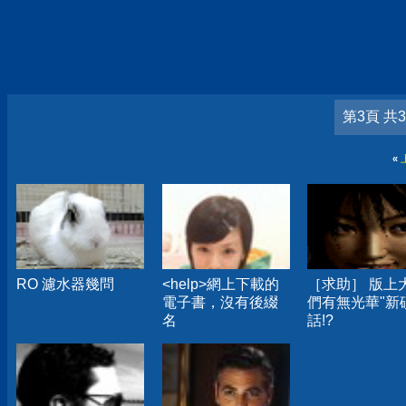
第3頁 共
«
RO 濾水器幾問
<help>網上下載的
［求助］ 版上
電子書，沒有後綴
們有無光華"新
名
話!?