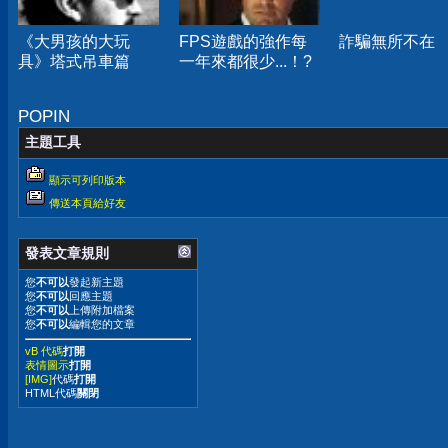
《大男孩的大玩
FPS遊戲的強作每
詐騙無所不在
具》塔式吊車篇
一年來都很少...！?
POPIN
主題工具
顯示可列印版本
傳送本頁給好友
發表文章規則
您
不可以
發起新主題
您
不可以
回應主題
您
不可以
上傳附加檔案
您
不可以
編輯您的文章
vB 代碼
打開
表情圖示
打開
[IMG]
代碼
打開
HTML代碼
關閉