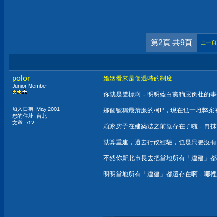
第2頁 共9頁
上一頁
polor
婚姻看來是個過時的制度
Junior Member
你就是雙標啊，明明藍白黨狗屁倒杜的事
加入日期: May 2001
那個號稱最清廉的柯P，現在也一堆弊案
您的住址: 台北
文章: 702
賴家房子在建築法之前就存在了啦，再抹
就算重建，過去行政經驗，也是只要沒有
不然你新北市長去把當地所有「違建」都
明明當地所有「違建」都還存在啊，哪裡
__________________