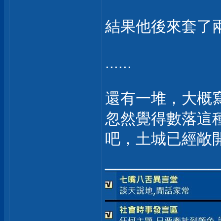
結果他後來套了
......
還有一堆，大概
忽然覺得數落這
吧，土城已經敞
___________