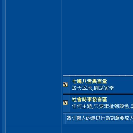
___________