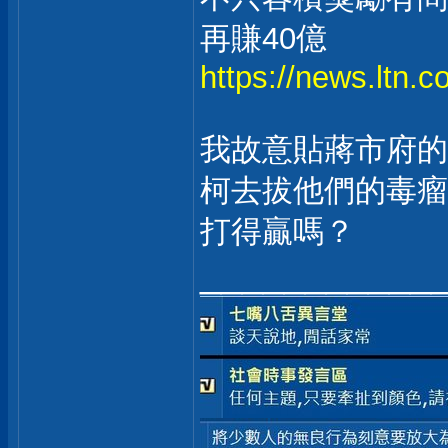
再賺40億
https://news.ltn.
我故意貼蔣市府的
柯去拔他們的毒瘤
打得贏嗎？
___________