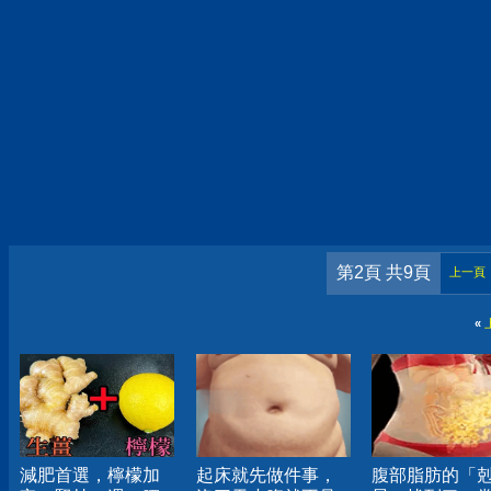
第2頁 共9頁
上一頁
«
減肥首選，檸檬加
起床就先做件事，
腹部脂肪的「