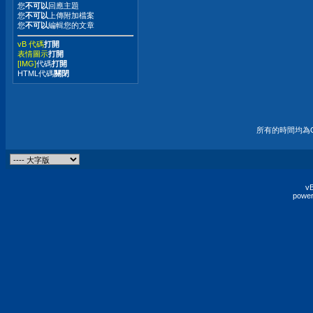
您
不可以
回應主題
您
不可以
上傳附加檔案
您
不可以
編輯您的文章
vB 代碼
打開
表情圖示
打開
[IMG]
代碼
打開
HTML代碼
關閉
所有的時間均為G
vB
power