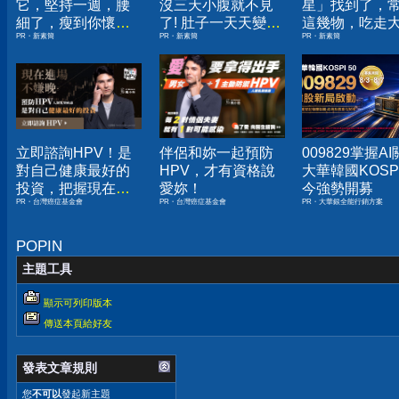
它，堅持一週，腰
沒三天小腹就不見
星」找到了，
細了，瘦到你懷疑
了! 肚子一天天變
這幾物，吃走
PR・新素簡
PR・新素簡
PR・新素簡
人生
小！
囊，瘦出小蠻
立即諮詢HPV！是
伴侶和妳一起預防
009829掌握A
對自己健康最好的
HPV，才有資格說
大華韓國KOSPI
投資，把握現在不
愛妳！
今強勢開募
PR・台灣癌症基金會
PR・台灣癌症基金會
PR・大華銀全能行銷方案
嫌晚！
POPIN
主題工具
顯示可列印版本
傳送本頁給好友
發表文章規則
您
不可以
發起新主題