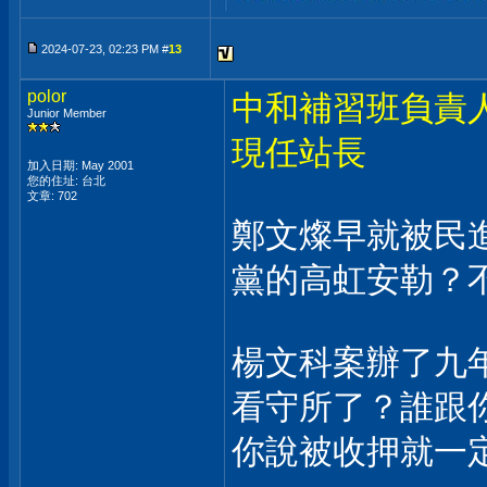
2024-07-23, 02:23 PM #
13
polor
中和補習班負責人
Junior Member
現任站長
加入日期: May 2001
您的住址: 台北
文章: 702
鄭文燦早就被民
黨的高虹安勒？
楊文科案辦了九
看守所了？誰跟
你說被收押就一