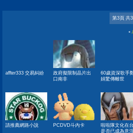
第3頁 共
«
affter333 交易糾紛
政府擬限制晶片出
60歲資深歌手
口南非
娟驚傳離世
請推薦網路小說
PCDVD斗內卡
啦啦隊文化在
是否已成為意