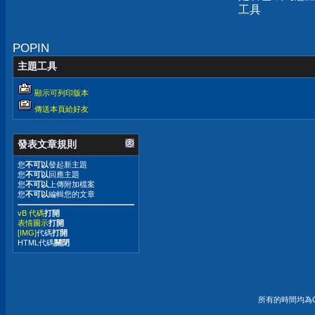
工具
POPIN
主題工具
顯示可列印版本
傳送本頁給好友
發表文章規則
您
不可以
發起新主題
您
不可以
回應主題
您
不可以
上傳附加檔案
您
不可以
編輯您的文章
vB 代碼
打開
表情圖示
打開
[IMG]
代碼
打開
HTML代碼
關閉
所有的時間均為G