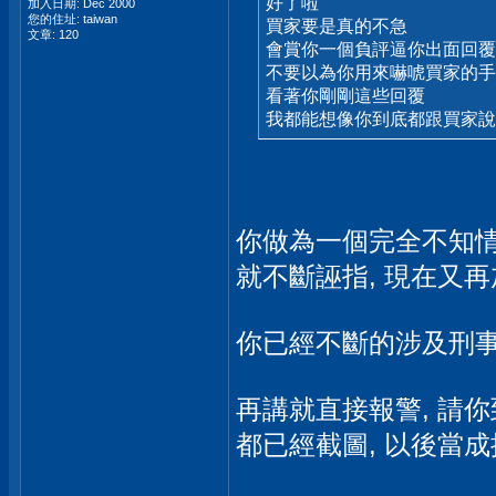
好了啦
加入日期: Dec 2000
您的住址: taiwan
買家要是真的不急
文章: 120
會賞你一個負評逼你出面回覆
不要以為你用來嚇唬買家的手
看著你剛剛這些回覆
我都能想像你到底都跟買家
你做為一個完全不知情
就不斷誣指, 現在又再
你已經不斷的涉及刑
再講就直接報警, 請
都已經截圖, 以後當