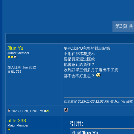
第3頁 共
Jiun Yu
要PO就PO完整的對話紀錄
Junior Member
不用在那移花接木
要是買家還沒匯款
他會急到給負評？
加入日期: Jun 2012
收到訂單三個多月了還出不了貨
文章: 733
都不會不好意思？
此文章於 2023-11-28
12:02 PM
被 Jiun Yu 編輯.
2023-11-28, 12:01 PM #
21
affter333
引用:
Major Member
作者
Jiun Yu