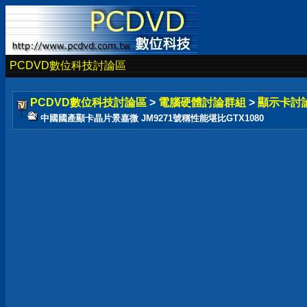
PCDVD數位科技討論區
PCDVD數位科技討論區
>
電腦硬體討論群組
>
顯示卡討
中國國產顯卡晶片景嘉微 JM9271號稱性能堪比GTX1080