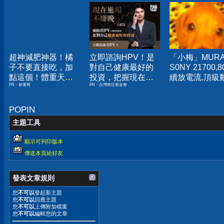
超神減肥神器！橘
立即諮詢HPV！是
「小梅」MURA
子不要直接吃，加
對自己健康最好的
S0NY 21700,
點這個！體重天天
投資，把握現在不
續放電流,頂級
PR・新素簡
PR・台灣癌症基金會
下降
嫌晚！
電池,未使用點
US21700VX40
US21700VTC
POPIN
主題工具
顯示可列印版本
傳送本頁給好友
發表文章規則
您
不可以
發起新主題
您
不可以
回應主題
您
不可以
上傳附加檔案
您
不可以
編輯您的文章