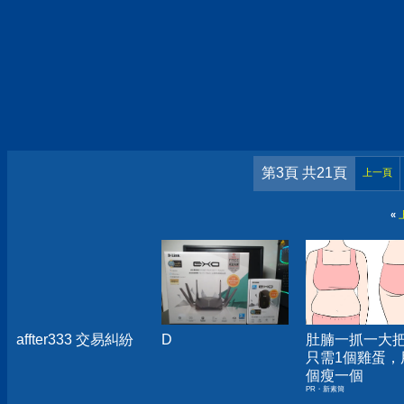
第3頁 共21頁
上一頁
«
affter333 交易糾紛
D
肚腩一抓一大
只需1個雞蛋，
個瘦一個
PR・新素簡