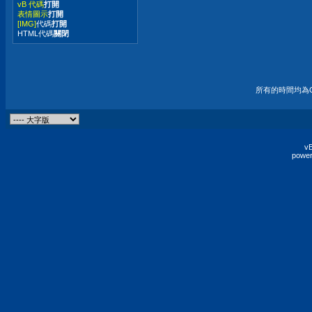
vB 代碼
打開
表情圖示
打開
[IMG]
代碼
打開
HTML代碼
關閉
所有的時間均為G
vB
power