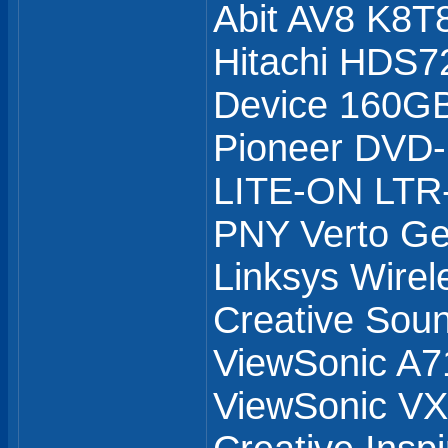
Abit AV8 K8T
Hitachi HDS7
Device 160GB
Pioneer DVD
LITE-ON LTR
PNY Verto G
Linksys Wirel
Creative Soun
ViewSonic A7
ViewSonic 