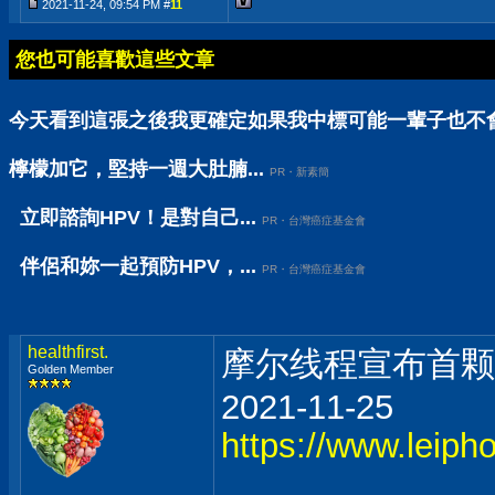
2021-11-24, 09:54 PM #
11
您也可能喜歡這些文章
今天看到這張之後我更確定如果我中標可能一輩子也不會知
檸檬加它，堅持一週大肚腩...
PR・新素簡
立即諮詢HPV！是對自己...
PR・台灣癌症基金會
伴侶和妳一起預防HPV，...
PR・台灣癌症基金會
healthfirst.
摩尔线程宣布首颗
Golden Member
2021-11-25
https://www.leip