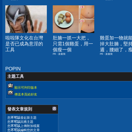
了！
啦啦隊文化在台灣
肚腩一抓一大把，
雞蛋加一物就
是否已成為意淫的
只需1個雞蛋，用一
掉大肚腩，堅
工具
個瘦一個
週，腰細了，
PR・新素簡
PR・新素簡
你懷疑人生！
POPIN
主題工具
顯示可列印版本
傳送本頁給好友
發表文章規則
您
不可以
發起新主題
您
不可以
回應主題
您
不可以
上傳附加檔案
您
不可以
編輯您的文章