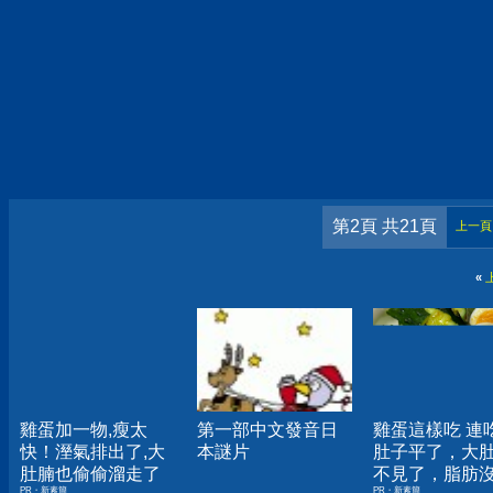
第2頁 共21頁
上一頁
«
雞蛋加一物,瘦太
第一部中文發音日
雞蛋這樣吃 連
快！溼氣排出了,大
本謎片
肚子平了，大
肚腩也偷偷溜走了
不見了，脂肪
PR・新素簡
PR・新素簡