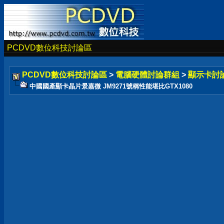
PCDVD數位科技討論區
PCDVD數位科技討論區
>
電腦硬體討論群組
>
顯示卡討
中國國產顯卡晶片景嘉微 JM9271號稱性能堪比GTX1080