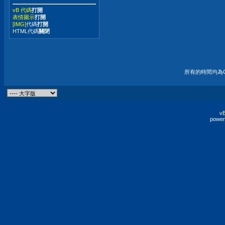
vB 代碼
打開
表情圖示
打開
[IMG]
代碼
打開
HTML代碼
關閉
所有的時間均為G
vB
power