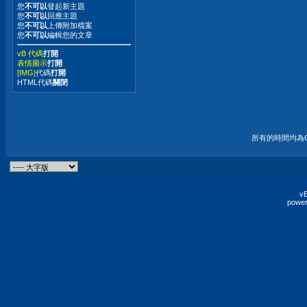
您
不可以
發起新主題
您
不可以
回應主題
您
不可以
上傳附加檔案
您
不可以
編輯您的文章
vB 代碼
打開
表情圖示
打開
[IMG]
代碼
打開
HTML代碼
關閉
所有的時間均為G
vB
power