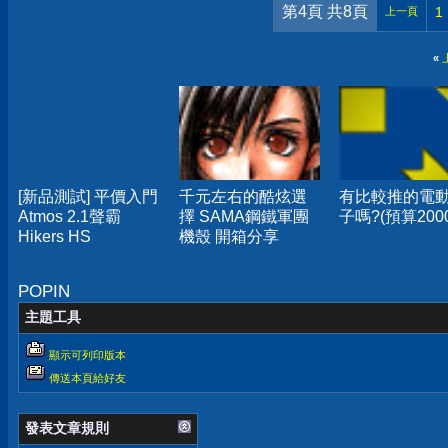
第4頁 共8頁
1
上一頁
«
[新品測試] 平價入門
千元左右的酷炫選
有比較推的電
Atmos 2.1聲霸
擇 SAMA鋼鐵軍團
子嗎?(預算200
Hikers HS
機殼 開箱分享
POPIN
主題工具
顯示可列印版本
傳送本頁給好友
發表文章規則