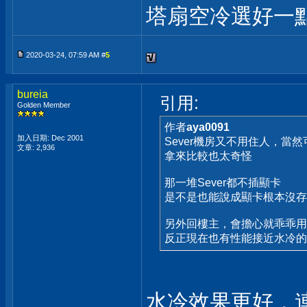
塔扇空冷選好一
2020-03-24, 07:59 AM #
5
bureia
引用:
Golden Member
作者
aya0091
加入日期: Dec 2001
Sever機房又不用住人，當
文章: 2,936
拿來比較也太奇怪
那一堆Sever都不插顯卡
是不是也能說成顯卡根本沒存
另外回樓主，會擔心就乖乖用
反正現在也有性能接近水冷的
水冷效果更好，