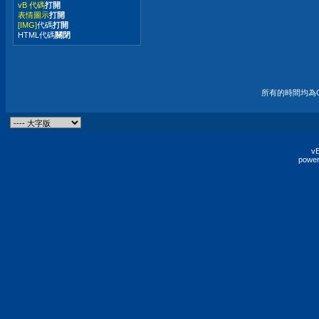
vB 代碼
打開
表情圖示
打開
[IMG]
代碼
打開
HTML代碼
關閉
所有的時間均為G
vB
power