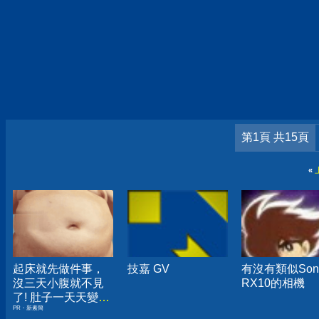
第1頁 共15頁
«
起床就先做件事，
技嘉 GV
有沒有類似Son
沒三天小腹就不見
RX10的相機
了! 肚子一天天變
PR・新素簡
小！