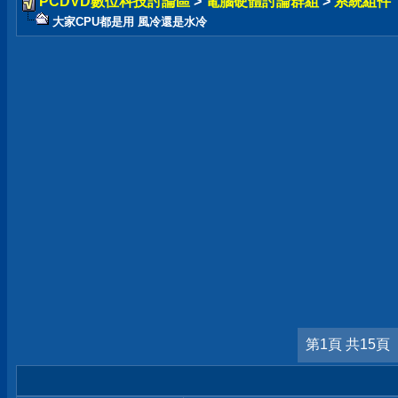
PCDVD數位科技討論區
>
電腦硬體討論群組
>
系統組件
大家CPU都是用 風冷還是水冷
第1頁 共15頁