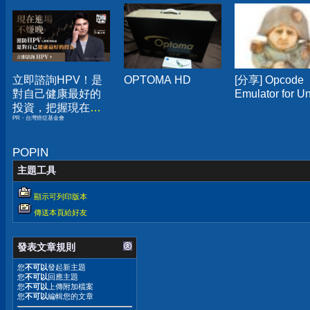
立即諮詢HPV！是
OPTOMA HD
[分享] Opcode
對自己健康最好的
Emulator for Un
投資，把握現在不
PR・台灣癌症基金會
嫌晚！
POPIN
主題工具
顯示可列印版本
傳送本頁給好友
發表文章規則
您
不可以
發起新主題
您
不可以
回應主題
您
不可以
上傳附加檔案
您
不可以
編輯您的文章