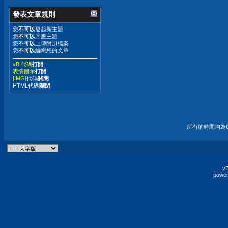
發表文章規則
您
不可以
發起新主題
您
不可以
回應主題
您
不可以
上傳附加檔案
您
不可以
編輯您的文章
vB 代碼
打開
表情圖示
打開
[IMG]
代碼
關閉
HTML代碼
關閉
所有的時間均為G
vB
power