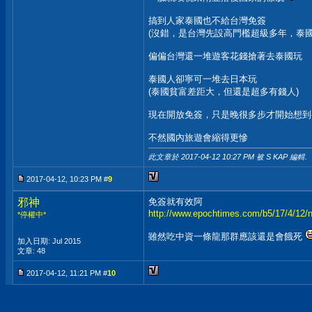
搞到人家泰國也不給台灣免簽
(沒錯，是台灣先設高門檻超級多年，泰
偏偏台灣還一堆遊客花錢搶著去泰國玩
泰國人卻寧可一堆去日本玩
(泰國貧富差距大，但還是超多有錢人)
現在開放免簽，只是晚很多步才開始想到
不然國內旅遊會縮得更慘
此文章於 2017-04-12
10:27 PM
被 S KAP 編輯.
2017-04-12, 10:23 PM #
9
邪神
免簽就有效阿
http://www.epochtimes.com/b5/17/4/12/
*停權中*
雖然吃中資一條龍那群應該還是會餓死
加入日期: Jul 2015
文章: 48
2017-04-12, 11:21 PM #
10