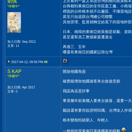
劍偶
上次看到一篇文章說台灣的南向政策根本
台商都到東南亞的非市區蓋工廠、小商場
*停權中*
裡面的台幹根本就不出廠區、不懂當地語
甚至只知道跟台灣總公司聯繫
其他管理、監督就轉交給底下的當地幹部
日本、南韓的東南亞政策都是鼓勵、資助
甚至還幫員工整個家庭遷過去
加入日期: Sep 2012
文章: 11
再過三、五年
哪還有東南亞的國家記得台灣
2017-04-12, 09:56 PM #
8
S KAP
開放他國免簽
*停權中*
確實能增加他國遊客來台旅遊意願
加入日期: Apr 2017
我認為這是好事
文章: 0
畢竟幾年前泰國人要來台旅遊，還要一大
聽說還有要存款證明50萬、台灣友人作
根本變相拒絕窮人、年輕人
一臉就歧視東南亞落後國家的樣貌