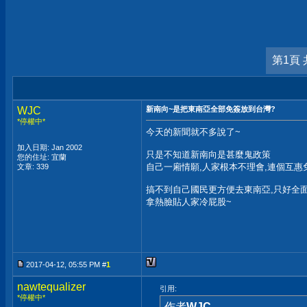
第1頁 
WJC
新南向~是把東南亞全部免簽放到台灣?
*停權中*
今天的新聞就不多說了~
加入日期: Jan 2002
只是不知道新南向是甚麼鬼政策
您的住址: 宜蘭
自己一廂情願,人家根本不理會,連個互惠
文章: 339
搞不到自己國民更方便去東南亞,只好全
拿熱臉貼人家冷屁股~
2017-04-12, 05:55 PM #
1
nawtequalizer
引用:
*停權中*
作者
WJC