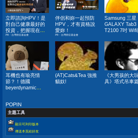
立即諮詢HPV！是
伴侶和妳一起預防
Samsung 三星
對自己健康最好的
HPV，才有資格說
GALAXY Tab3
投資，把握現在不
愛妳！
T2100 7吋 Wif
PR・台灣癌症基金會
PR・台灣癌症基金會
嫌晚！
平板 白色
耳機也有瑜亮情
(AT)Cats&Tea 強推
《大男孩的大
節？！德國
貓奴!
具》塔式吊車
beyerdynamic
AMIRON 300旗艦
真無線藍牙耳機開
POPIN
箱分享
主題工具
顯示可列印版本
傳送本頁給好友