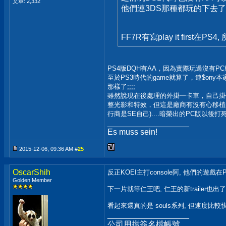
文章: 2,332
他們連3DS那種都玩的下去了
FF7R有寫play it first
PS4版DQH有AA，因為實際玩過沒有PC
至於PS3時代的game就算了，連$ony本
那樣了;;;;
雖然說現在後處理的外掛一卡車，自己掛個R
整光影和特效，但這是廠商有沒有心移植
行商是SE自己)....暗榮出的PC版以後
__________________
Es muss sein!
2015-12-06, 09:36 AM #
25
OscarShih
反正KOEI主打console阿, 他們的遊
Golden Member
下一片就等仁王吧, 仁王的新trailer也出了
看起來還真的是 souls系列, 但速度比較
__________________
公司用擋簽名檔帳號