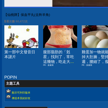
【仙桃牌】保血平丸(去羚羊角)
觀看次數 60,472次
第一部中文發音日
腹部脂肪的「剋
雞蛋加一物就
本謎片
星」找到了，常吃
掉大肚腩，堅
這幾物，吃走大肚
週，腰細了，
PR・新素簡
PR・新素簡
囊，瘦出小蠻腰
你懷疑人生！
POPIN
主題工具
顯示可列印版本
傳送本頁給好友