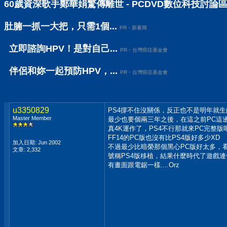
60歲資深歌手鄭華娟驚傳離世 - PCDVD數位科技討論
肚腩一抓一大把，只需1個...
PR・新素簡
立即諮詢HPV！是對自己...
PR・台灣癌症基金會
伴侶和妳一起預防HPV，...
PR・台灣癌症基金會
u3350829
PS4撐不住沒關係，反正也不是明年就
Master Member
最少也要個兩三年之後，在這之前PC這
真4K運作了，PS4不行那就來PC完整版吧
FF14的PC版也沒有比PS4版好多少XD
加入日期: Jun 2002
不過最少比暗榮那個黑心PC版好太多，看
文章: 2,332
號稱PS4版移植，結果什麼時代了遊戲連
有畫面跟電鋸一樣....Orz