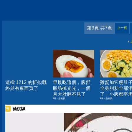
第3頁 共7頁
上一頁
«
這檔 1212 的折扣戰
早晨吃這個，腹部
雞蛋加它瘦肚
終於有東西買了
脂肪掉光光，一個
全身脂肪全部
月大肚腩不見了
了，小腹都平
PR・新素簡
PR・新素簡
仙桃牌
PR