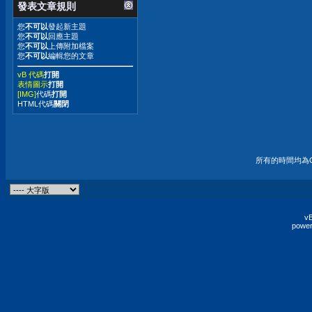
發表文章規則
您
不可以
發起新主題
您
不可以
回應主題
您
不可以
上傳附加檔案
您
不可以
編輯您的文章
vB 代碼
打開
表情圖示
打開
[IMG]
代碼
打開
HTML代碼
關閉
所有的時間均為G
vB
power