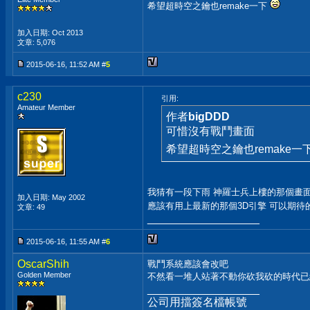
希望超時空之鑰也remake一下
加入日期: Oct 2013
文章: 5,076
2015-06-16, 11:52 AM #
5
c230
引用:
Amateur Member
作者
bigDDD
可惜沒有戰鬥畫面
希望超時空之鑰也remake一
我猜有一段下雨 神羅士兵上樓的那個畫
加入日期: May 2002
應該有用上最新的那個3D引擎 可以期待
文章: 49
__________________
2015-06-16, 11:55 AM #
6
OscarShih
戰鬥系統應該會改吧
Golden Member
不然看一堆人站著不動你砍我砍的時代已
__________________
公司用擋簽名檔帳號