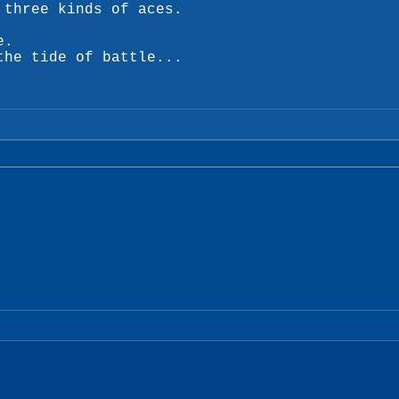
 three kinds of aces.
e.
the tide of battle...