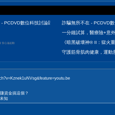
- PCDVD數位科技討論區
詐騙無所不在 - PCDV
一分鐘試算，醫療險+意
《暗黑破壞神® II：獄火重
壽 安心溢起動
守護筋骨肌肉健康，運動
atch?v=Kznek1uNVsg&feature=youtu.be
賺資金搞這個？
本未知