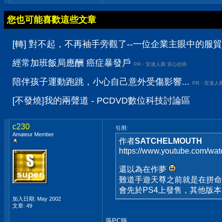
您也可能喜歡這些文章
[轉] 對不起，不再袖手旁觀了--一位企業主眼中的服貿 
經常加班飯局應酬 癌症暴發戶
PR・安達人壽 安心抗癌
陪伴孩子運動跑跳，小心自己意外受傷影響...
PR・安達人
[不發燒]我的兩聲道 - PCDVD數位科技討論區
c230
引用:
Amateur Member
作者
SATCHELMOUTH
https://www.youtube.com/w
還以為在作夢
難道手遊天尊之前就是在拼命
會先於PS4上發售，其他版
加入日期: May 2002
文章: 49
等PC版