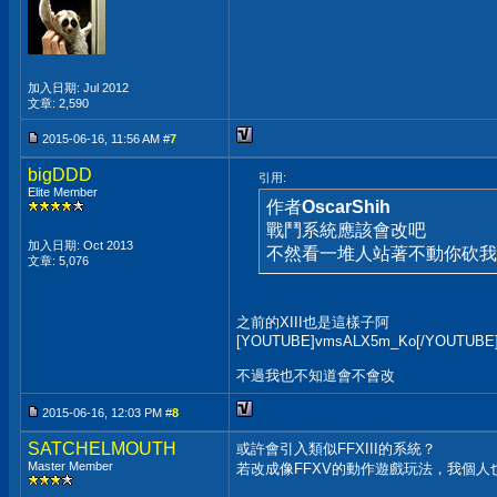
加入日期: Jul 2012
文章: 2,590
2015-06-16, 11:56 AM #
7
bigDDD
引用:
Elite Member
作者
OscarShih
戰鬥系統應該會改吧
加入日期: Oct 2013
不然看一堆人站著不動你砍我
文章: 5,076
之前的XIII也是這樣子阿
[YOUTUBE]vmsALX5m_Ko[/YOUTUBE
不過我也不知道會不會改
2015-06-16, 12:03 PM #
8
SATCHELMOUTH
或許會引入類似FFXIII的系統？
Master Member
若改成像FFXV的動作遊戲玩法，我個人
__________________