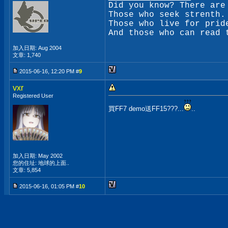
Did you know? There are
Those who seek strenth.
Those who live for prid
And those who can read 
加入日期: Aug 2004
文章: 1,740
2015-06-16, 12:20 PM #
9
vxr
Registered User
買FF7 demo送FF15???...
..
加入日期: May 2002
您的住址: 地球的上面..
文章: 5,854
2015-06-16, 01:05 PM #
10