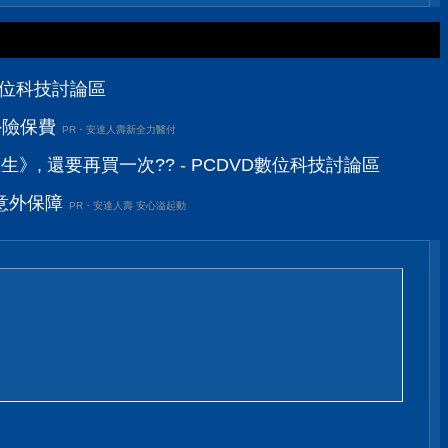
D數位科技討論區
外險保費
PR・安達人壽新全力醫付
生》, 還要再買一次?? - PCDVD數位科技討論區
意外保障
PR・安達人壽 安心溢起動