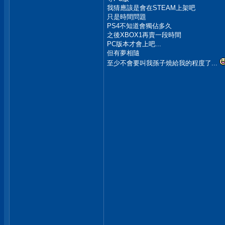
我猜應該是會在STEAM上架吧
只是時間問題
PS4不知道會獨佔多久
之後XBOX1再賣一段時間
PC版本才會上吧...
但有夢相隨
至少不會要叫我孫子燒給我的程度了...
__________________