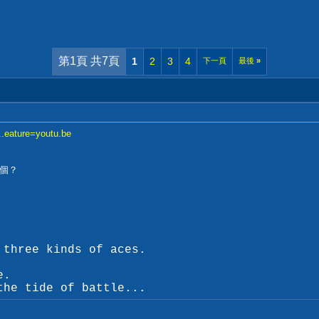
第1頁 共7頁
1
2
3
4
下一頁
最後
»
.eature=youtu.be
個？
 three kinds of aces.
e.
the tide of battle...