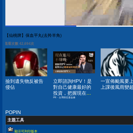
【仙桃牌】保血平丸(去羚羊角)
觀看次數 42,694次
撿到遺失物反被告
立即諮詢HPV！是
一宣佈颱風要
侵佔
對自己健康最好的
上課後風雨變
投資，把握現在不
PR・台灣癌症基金會
嫌晚！
POPIN
主題工具
顯示可列印版本