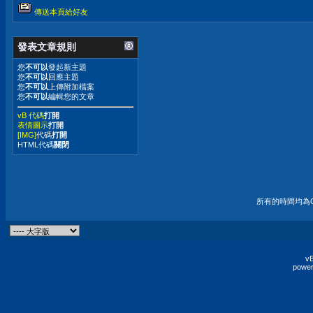
傳送本頁給好友
發表文章規則
您
不可以
發起新主題
您
不可以
回應主題
您
不可以
上傳附加檔案
您
不可以
編輯您的文章
vB 代碼
打開
表情圖示
打開
[IMG]
代碼
打開
HTML代碼
關閉
所有的時間均為G
vB
power