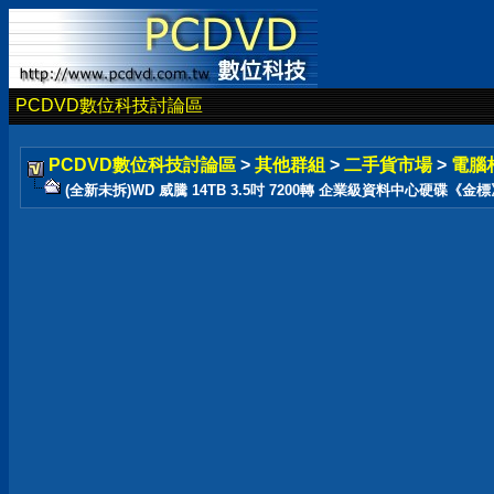
PCDVD數位科技討論區
PCDVD數位科技討論區
>
其他群組
>
二手貨市場
>
電腦
(全新未拆)WD 威騰 14TB 3.5吋 7200轉 企業級資料中心硬碟《金標》