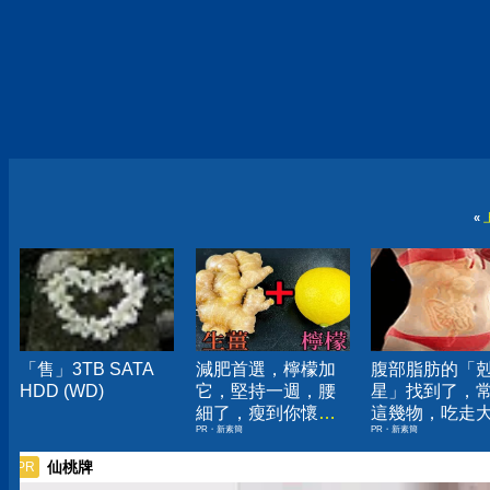
«
「售」3TB SATA
減肥首選，檸檬加
腹部脂肪的「
HDD (WD)
它，堅持一週，腰
星」找到了，
細了，瘦到你懷疑
這幾物，吃走
PR・新素簡
PR・新素簡
人生
囊，瘦出小蠻
仙桃牌
PR