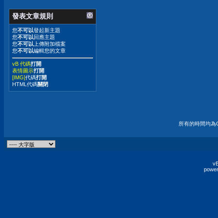
發表文章規則
您
不可以
發起新主題
您
不可以
回應主題
您
不可以
上傳附加檔案
您
不可以
編輯您的文章
vB 代碼
打開
表情圖示
打開
[IMG]
代碼
打開
HTML代碼
關閉
所有的時間均為G
vB
power