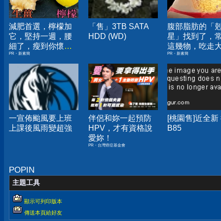
減肥首選，檸檬加
「售」3TB SATA
腹部脂肪的「
它，堅持一週，腰
HDD (WD)
星」找到了，
細了，瘦到你懷疑
這幾物，吃走
PR・新素簡
PR・新素簡
人生
囊，瘦出小蠻
一宣佈颱風要上班
伴侶和妳一起預防
[桃園售]近全新
上課後風雨變超強
HPV，才有資格說
B85
愛妳！
PR・台灣癌症基金會
POPIN
主題工具
顯示可列印版本
傳送本頁給好友