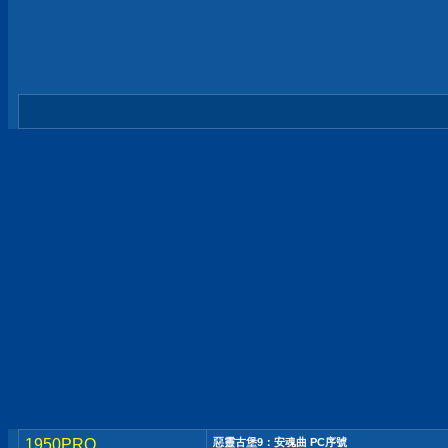
1950PRO
惡靈古堡9：安魂曲 PC序號