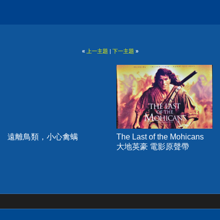
«
上一主題
|
下一主題
»
遠離鳥類，小心禽螨
The Last of the Mohicans
大地英豪 電影原聲帶