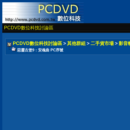
PCDVD數位科技討論區
PCDVD數位科技討論區
>
其他群組
>
二手貨市場
>
影音
惡靈古堡9：安魂曲 PC序號