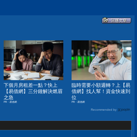
下個月房租差一點？快上
臨時需要小額週轉？上【易
【易借網】三分鐘解決燃眉
借網】找人幫！資金快速到
之急
位
PR・易借網
PR・易借網
Recommended by