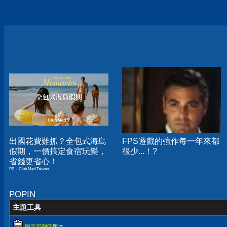
出國花費難抓？全包式海島
FPS遊戲的強作每一年來都
假期，一價搞定食宿玩樂，
很少...！?
省錢更省心！
PR・Club Med Taiwan
POPIN
主題工具
顯示可列印版本