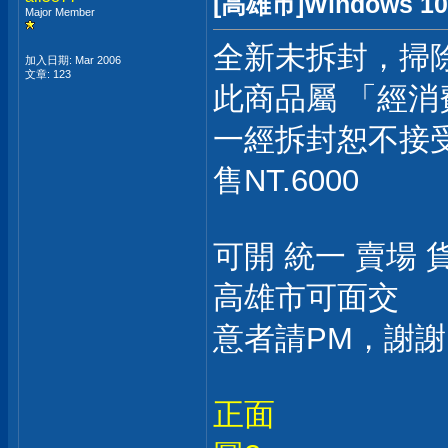
[高雄市]Windows
Major Member
全新未拆封，掃
加入日期: Mar 2006
文章: 123
此商品屬 「經
一經拆封恕不接
售NT.6000
可開 統一 賣場 
高雄市可面交
意者請PM，謝謝
正面