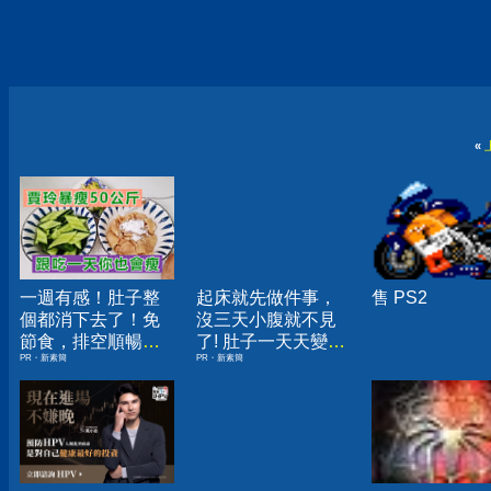
«
一週有感！肚子整
起床就先做件事，
售 PS2
個都消下去了！免
沒三天小腹就不見
節食，排空順暢就
了! 肚子一天天變
PR・新素簡
PR・新素簡
夠
小！