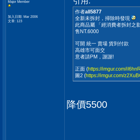
引用:
Major Member
作者
all5877
加入日期: Mar 2006
全新未拆封，掃除時發現
文章: 123
此商品屬 「經消費者拆封之
售NT.6000
可開 統一 賣場 貨到付款
高雄市可面交
意者請PM，謝謝!
正面 (
https://imgur.com/iI6h
圖2 (
https://imgur.com/z2Xu
降價5500