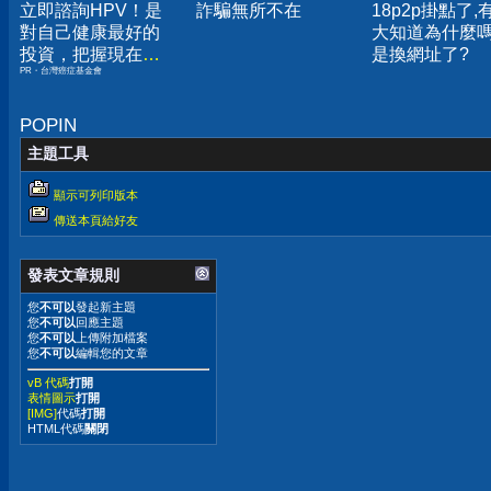
立即諮詢HPV！是
詐騙無所不在
18p2p掛點了,
對自己健康最好的
大知道為什麼嗎
投資，把握現在不
是換網址了?
PR・台灣癌症基金會
嫌晚！
POPIN
主題工具
顯示可列印版本
傳送本頁給好友
發表文章規則
您
不可以
發起新主題
您
不可以
回應主題
您
不可以
上傳附加檔案
您
不可以
編輯您的文章
vB 代碼
打開
表情圖示
打開
[IMG]
代碼
打開
HTML代碼
關閉