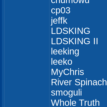
chumowu
cp03
jeffk
LDSKING
LDSKING II
leeking
leeko
MyChris
River Spinach
smoguli
Whole Truth