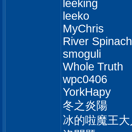
leeking
leeko
MyChris
River Spinach
smoguli
Whole Truth
wpc0406
YorkHapy
冬之炎陽
冰的啦魔王大