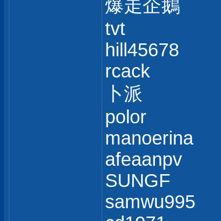
爆走企鵝
tvt
hill45678
rcack
卜派
polor
manoerina
afeaanpv
SUNGF
samwu995