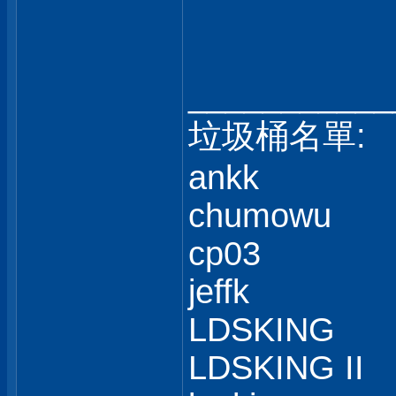
___________
垃圾桶名單:
ankk
chumowu
cp03
jeffk
LDSKING
LDSKING II