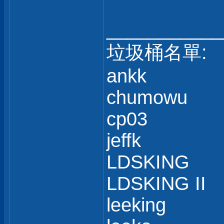
___________
垃圾桶名單:
ankk
chumowu
cp03
jeffk
LDSKING
LDSKING II
leeking