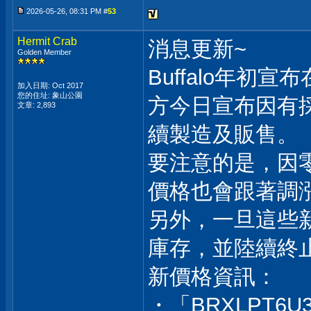
2026-05-26, 08:31 PM #
53
Hermit Crab
消息更新~
Golden Member
Buffalo年
加入日期: Oct 2017
您的住址: 象山公園
方今日宣布因有
文章: 2,893
續製造及販售。
要注意的是，因
價格也會跟著調
另外，一旦這些
庫存，並陸續終
新價格資訊：
・「BRXLPT6U