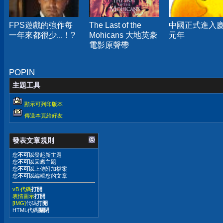
FPS遊戲的強作每
The Last of the
中國正式進入
一年來都很少...！?
Mohicans 大地英豪
元年
電影原聲帶
POPIN
主題工具
顯示可列印版本
傳送本頁給好友
發表文章規則
您
不可以
發起新主題
您
不可以
回應主題
您
不可以
上傳附加檔案
您
不可以
編輯您的文章
vB 代碼
打開
表情圖示
打開
[IMG]
代碼
打開
HTML代碼
關閉