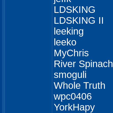
LDSKING
LDSKING II
leeking
leeko
MyChris
River Spinach
smoguli
Whole Truth
wpc0406
YorkHapy