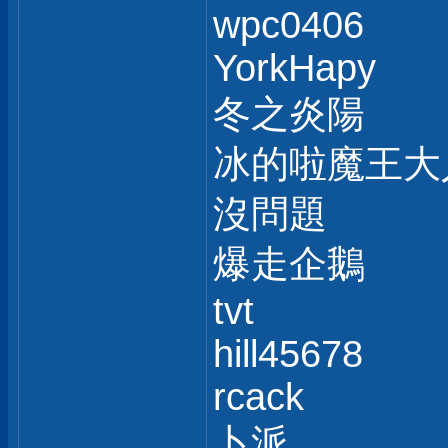
wpc0406
YorkHapy
冬之炎陽
冰的啦魔王大
沒問題
爆走企鵝
tvt
hill45678
rcack
卜派