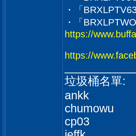
・「BRXLPTV6
・「BRXLPTWO
https://www.buffa
https://www.fac
___________
垃圾桶名單:
ankk
chumowu
cp03
jeffk