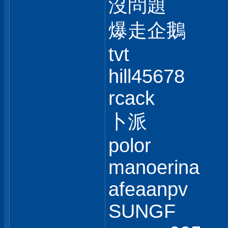
沒問題
爆走企鵝
tvt
hill45678
rcack
卜派
polor
manoerina
afeaanpv
SUNGF